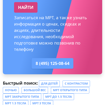
НАЙТИ
Записаться на МРТ, а также узнать
информация о ценах, скидках и
акциях, длительности
исследования, необходимой
подготовке можно позвонив по
телефону
8 (495) 125-08-64
Быстрый поиск:
ДЛЯ ДЕТЕЙ
С КОНТРАСТОМ
НОЧЬЮ
БОЛЬШОЙ ВЕС
МРТ ОТКРЫТОГО ТИПА
МРТ ЗАКРЫТОГО ТИПА
МРТ ДО 1.5 ТЕСЛА
МРТ 1.5 ТЕСЛА
МРТ 3 ТЕСЛА