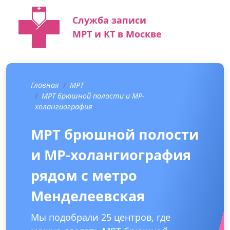
Служба записи
МРТ и КТ в Москве
Главная
МРТ
МРТ брюшной полости и МР-
холангиография
МРТ брюшной полости
и МР-холангиография
рядом с метро
Менделеевская
Мы подобрали 25 центров, где