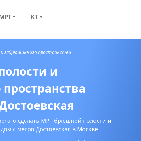
МРТ
КТ
 и забрюшинного пространства
полости и
 пространства
 Достоевская
 можно сделать МРТ брюшной полости и
дом с метро Достоевская в Москве.