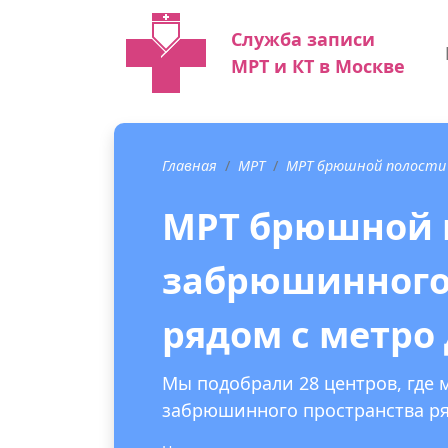
Служба записи
МРТ и КТ в Москве
Главная
МРТ
МРТ брюшной полости
МРТ брюшной 
забрюшинного
рядом с метро
Мы подобрали 28 центров, где
забрюшинного пространства ря