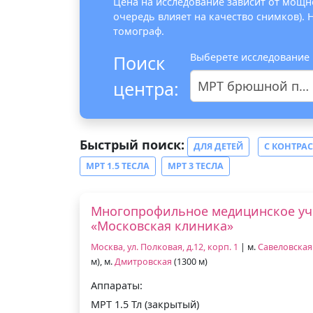
Цена на исследование зависит от мощно
очередь влияет на качество снимков).
томограф.
Выберете исследование
Поиск
центра:
МРТ брюшной полости и забрюшинного пространства
Быстрый поиск:
ДЛЯ ДЕТЕЙ
С КОНТРА
МРТ 1.5 ТЕСЛА
МРТ 3 ТЕСЛА
Многопрофильное медицинское у
«Московская клиника»
Москва, ул. Полковая, д.12, корп. 1
| м.
Савеловская
м), м.
Дмитровская
(1300 м)
Аппараты:
МРТ 1.5 Тл (закрытый)