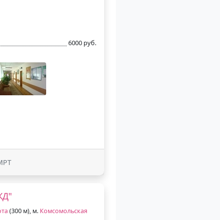
6000 руб.
МРТ
ЖД"
ота
(300 м), м.
Комсомольская