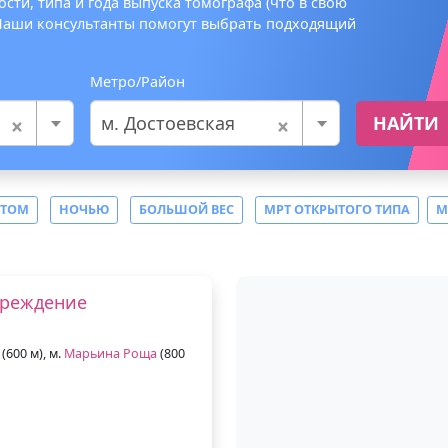
сти, типа и года выпуска томографа (что в свою
 Наши консультанты помогут выбрать подходящий
Метро/Район
×
×
м. Достоевская
НАЙТИ
СТОМ
НОЧЬЮ
БОЛЬШОЙ ВЕС
МРТ ОТКРЫТОГО ТИПА
М
чреждение
(600 м), м.
Марьина Роща
(800