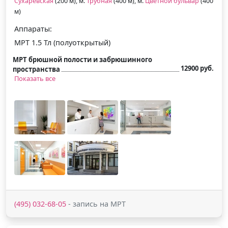
Сухаревская
(200 м), м.
Трубная
(400 м), м.
Цветной бульвар
(400
м)
Аппараты:
МРТ 1.5 Тл (полуоткрытый)
МРТ брюшной полости и забрюшинного
12900 руб.
пространства
Показать все
(495) 032-68-05
- запись на МРТ