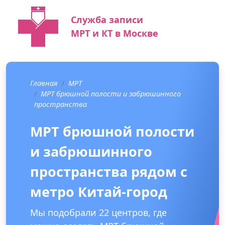
Служба записи
МРТ и КТ в Москве
Главная
МРТ
МРТ брюшной полости и забрюшинного
пространства
МРТ брюшной полости
и забрюшинного
пространства рядом с
метро Китай-город
Мы подобрали 22 центров, где