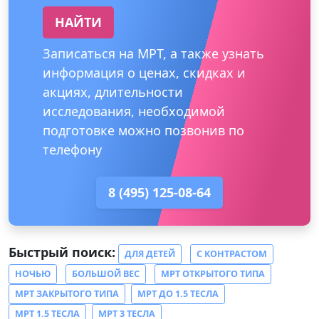
НАЙТИ
Записаться на МРТ, а также узнать
информация о ценах, скидках и
акциях, длительности
исследования, необходимой
подготовке можно позвонив по
телефону
8 (495) 125-08-64
Быстрый поиск:
ДЛЯ ДЕТЕЙ
С КОНТРАСТОМ
НОЧЬЮ
БОЛЬШОЙ ВЕС
МРТ ОТКРЫТОГО ТИПА
МРТ ЗАКРЫТОГО ТИПА
МРТ ДО 1.5 ТЕСЛА
МРТ 1.5 ТЕСЛА
МРТ 3 ТЕСЛА