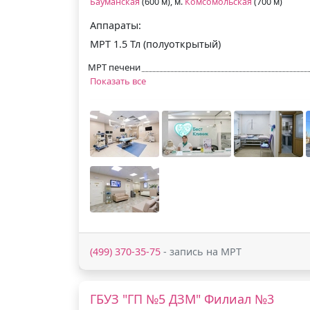
Бауманская
(600 м), м.
Комсомольская
(700 м)
Аппараты:
МРТ 1.5 Тл (полуоткрытый)
МРТ печени
Показать все
(499) 370-35-75
- запись на МРТ
ГБУЗ "ГП №5 ДЗМ" Филиал №3