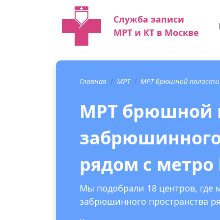
Служба записи
МРТ и КТ в Москве
Главная
МРТ
МРТ брюшной полости
МРТ брюшной 
забрюшинного
рядом с метро
Мы подобрали 18 центров, где
забрюшинного пространства ря