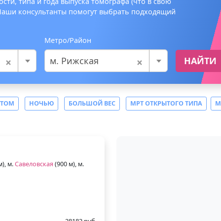
сти, типа и года выпуска томографа (что в свою
 Наши консультанты помогут выбрать подходящий
Метро/Район
×
×
м. Рижская
НАЙТИ
СТОМ
НОЧЬЮ
БОЛЬШОЙ ВЕС
МРТ ОТКРЫТОГО ТИПА
М
м), м.
Савеловская
(900 м), м.
28182 руб.