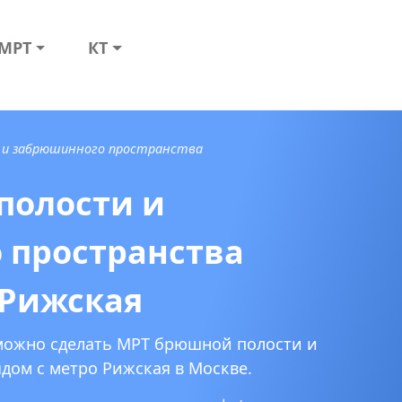
МРТ
КТ
 и забрюшинного пространства
полости и
 пространства
 Рижская
 можно сделать МРТ брюшной полости и
дом с метро Рижская в Москве.