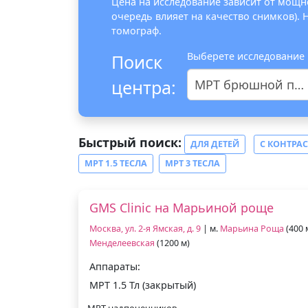
Цена на исследование зависит от мощно
очередь влияет на качество снимков).
томограф.
Выберете исследование
Поиск
центра:
МРТ брюшной полости и забрюшинного пространства
Быстрый поиск:
ДЛЯ ДЕТЕЙ
С КОНТРА
МРТ 1.5 ТЕСЛА
МРТ 3 ТЕСЛА
GMS Clinic на Марьиной роще
Москва, ул. 2-я Ямская, д. 9
| м.
Марьина Роща
(400 
Менделеевская
(1200 м)
Аппараты:
МРТ 1.5 Тл (закрытый)
МРТ надпочечников