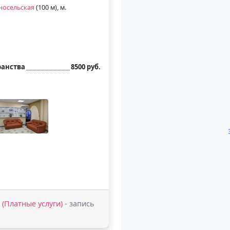
носельская
(100 м), м.
ранства
8500 руб.
5 (Платные услуги)
- запись