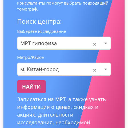
консультанты помогут выбрать подходящий
томограф.
Поиск центра:
Выберете исследование
×
МРТ гипофиза
Метро/Район
×
м. Китай-город
НАЙТИ
Записаться на МРТ, а также узнать
информация о ценах, скидках и
акциях, длительности
исследования, необходимой