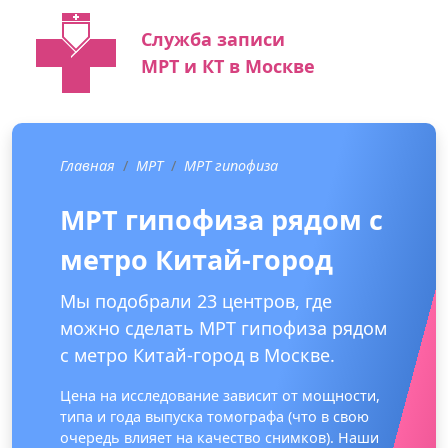
Служба записи
МРТ и КТ в Москве
Главная
МРТ
МРТ гипофиза
МРТ гипофиза рядом с
метро Китай-город
Мы подобрали 23 центров, где
можно сделать МРТ гипофиза рядом
с метро Китай-город в Москве.
Цена на исследование зависит от мощности,
типа и года выпуска томографа (что в свою
очередь влияет на качество снимков). Наши