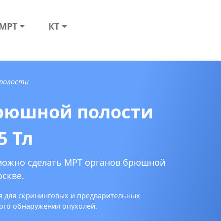
МРТ
КТ
 полости
брюшной полости
5 Тл
 можно сделать МРТ органов брюшной
оскве.
ся для скрининговых и предварительных
ного обнаружения опухолей.