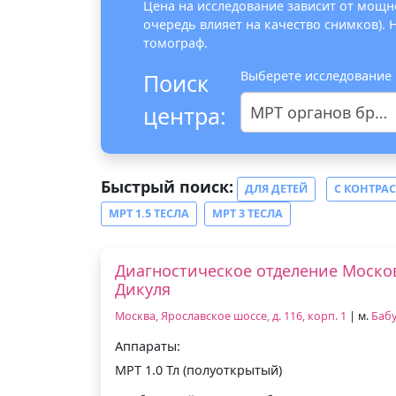
Цена на исследование зависит от мощно
очередь влияет на качество снимков).
томограф.
Выберете исследование
Поиск
центра:
МРТ органов брюшной полости
Быстрый поиск:
ДЛЯ ДЕТЕЙ
С КОНТРА
МРТ 1.5 ТЕСЛА
МРТ 3 ТЕСЛА
Диагностическое отделение Москов
Дикуля
Москва, Ярославское шоссе, д. 116, корп. 1
| м.
Баб
Аппараты:
МРТ 1.0 Тл (полуоткрытый)