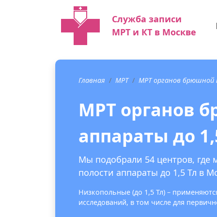
Служба записи
МРТ и КТ в Москве
Главная
МРТ
МРТ органов брюшной
МРТ органов 
аппараты до 1,
Мы подобрали 54 центров, где
полости аппараты до 1,5 Тл в М
Низкопольные (до 1,5 Тл) – применяют
исследований, в том числе для первич