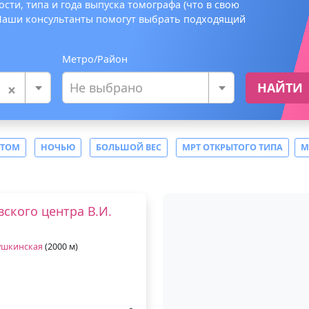
сти, типа и года выпуска томографа (что в свою
 Наши консультанты помогут выбрать подходящий
Метро/Район
×
Не выбрано
НАЙТИ
СТОМ
НОЧЬЮ
БОЛЬШОЙ ВЕС
МРТ ОТКРЫТОГО ТИПА
М
ского центра В.И.
ушкинская
(2000 м)