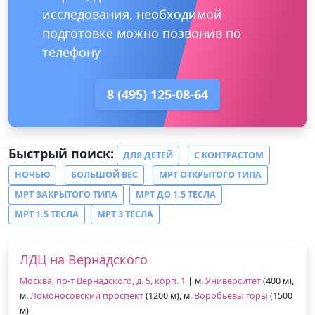
исследования, необходимой
подготовке можно позвонив по
телефону
8 (495) 125-08-64
Быстрый поиск:
ДЛЯ ДЕТЕЙ
С КОНТРАСТОМ
НОЧЬЮ
БОЛЬШОЙ ВЕС
МРТ ОТКРЫТОГО ТИПА
МРТ ЗАКРЫТОГО ТИПА
МРТ ДО 1.5 ТЕСЛА
МРТ 1.5 ТЕСЛА
МРТ 3 ТЕСЛА
ЛДЦ на Вернадского
Москва, пр-т Вернадского, д. 5, корп. 1
| м.
Университет
(400 м),
м.
Ломоносовский проспект
(1200 м), м.
Воробьёвы горы
(1500
м)