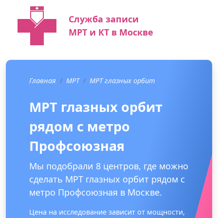
Служба записи
МРТ и КТ в Москве
Главная
МРТ
МРТ глазных орбит
МРТ глазных орбит
рядом с метро
Профсоюзная
Мы подобрали 8 центров, где можно
сделать МРТ глазных орбит рядом с
метро Профсоюзная в Москве.
Цена на исследование зависит от мощности,