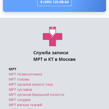
Служба записи
МРТ и КТ в Москве
МРТ
МРТ позвоночника
МРТ головы
МРТ органов малого таза
МРТ суставов
МРТ органов брюшной полости
МРТ сосудов
МРТ мягких тканей
МРТ грудной клетки
МРТ другое
КТ
КТ грудной клетки
КТ позвоночника