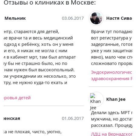
Отзывы о клиниках в Москве:
Настя Сиваева
05.06.2017
Врачи тут попадаются от бога, просто прекрасные. А
вот регистратура у них ужасная - девицы там нервные,
задерганные, готовые чуть что обругать (видимо, это
уже у них защитная реакция такая, затюкали их там
явно), мало чем способные помочь. Через них
сложновато прорваться к докторам...
Эндокринологический научный центр Министерства
здравоохранения Российской Федерации
Khan Jee
15.05.2017
Делали здесь МРТ позвоночника, врач - молодой
мужчина, но достаточно грамотный, все подробно
рассказал. Процедура длилась где-то 20 минут.
ЛДЦ на Вернадского