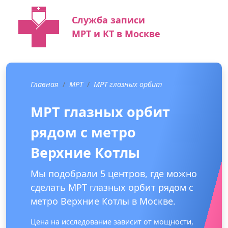
Служба записи
МРТ и КТ в Москве
Главная
МРТ
МРТ глазных орбит
МРТ глазных орбит
рядом с метро
Верхние Котлы
Мы подобрали 5 центров, где можно
сделать МРТ глазных орбит рядом с
метро Верхние Котлы в Москве.
Цена на исследование зависит от мощности,