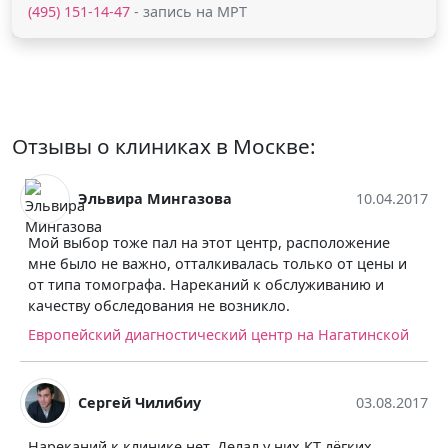
(495) 151-14-47
- запись на МРТ
Отзывы о клиниках в Москве:
10.04.2017
Олеся Дроздова
т центр, расположение
После выхода в ремиссию раз в
валась только от цены и
прохожу МРТ мозга для профил
ний к обслуживанию и
диагностики, в третий раз дела
озникло.
Нагатинской. Уже привыкла к з
очень вызывает у меня доверие
ий центр на Нагатинской
ломят цену на сканирование с Г
другом центре делала- значите
Не променяю Ваш центр ни на к
03.08.2017
уважением, Олеся Дроздова.
Европейский диагностический 
лал у них КТ лёгких,