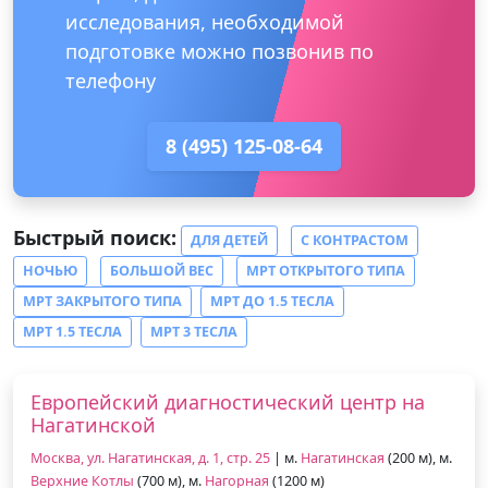
исследования, необходимой
подготовке можно позвонив по
телефону
8 (495) 125-08-64
Быстрый поиск:
ДЛЯ ДЕТЕЙ
С КОНТРАСТОМ
НОЧЬЮ
БОЛЬШОЙ ВЕС
МРТ ОТКРЫТОГО ТИПА
МРТ ЗАКРЫТОГО ТИПА
МРТ ДО 1.5 ТЕСЛА
МРТ 1.5 ТЕСЛА
МРТ 3 ТЕСЛА
Европейский диагностический центр на
Нагатинской
Москва, ул. Нагатинская, д. 1, стр. 25
| м.
Нагатинская
(200 м), м.
Верхние Котлы
(700 м), м.
Нагорная
(1200 м)