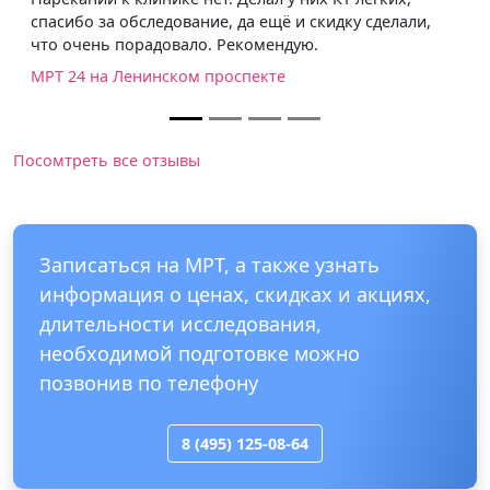
 ещё и скидку сделали,
омендую.
Елена Дворецкая
екте
Мне было показано МРТ всего т
сожалению этого не покрывал,
поиском МРТ центра. Искала о
поближе, больше всего хороши
Нагатинской. Записывалась зара
читала, что иногда бывает оче
В самом центре очень уютно. 
конечно длительное (почти 1,5 
об этом предупреждена еще при
даже не громкий, мне удалось 
проснулась только когда попр
дыхание. В целом осталась оч
центра.
Европейский диагностический 