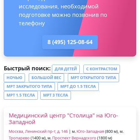
исследования, необходимой
подготовке можно позвонив по
телефону
8 (495) 125-08-64
Быстрый поиск:
ДЛЯ ДЕТЕЙ
С КОНТРАСТОМ
НОЧЬЮ
БОЛЬШОЙ ВЕС
МРТ ОТКРЫТОГО ТИПА
МРТ ЗАКРЫТОГО ТИПА
МРТ ДО 1.5 ТЕСЛА
МРТ 1.5 ТЕСЛА
МРТ 3 ТЕСЛА
Медицинский центр "Столица" на Юго-
Западной
Москва, Ленинский пр-т, д. 146
| м.
Юго-Западная
(800 м), м.
Тропарево
(1400 м), м.
Проспект Вернадского
(1800 м)