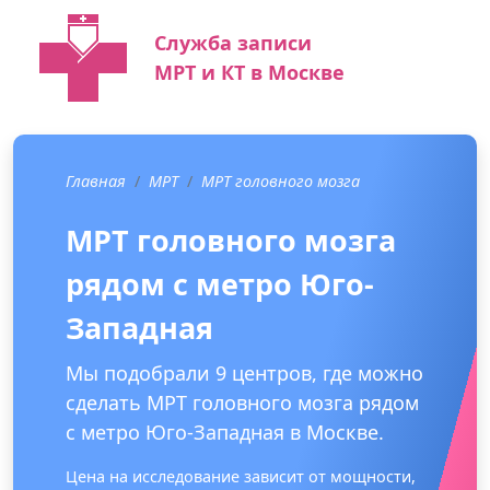
Служба записи
МРТ и КТ в Москве
Главная
МРТ
МРТ головного мозга
МРТ головного мозга
рядом с метро Юго-
Западная
Мы подобрали 9 центров, где можно
сделать МРТ головного мозга рядом
с метро Юго-Западная в Москве.
Цена на исследование зависит от мощности,