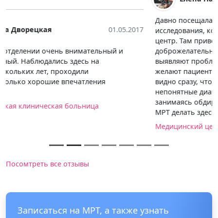
Давно посещала эту клинику, любые анализы и
исследования, когда нам нужно сдать, то ходим в этот
центр. Там приветливый персонал,
доброжелательные врачи, которые действительно
выявляют проблемы со здоровьем, если они есть и
желают пациентов своих вылечить. А не так, когда
видно сразу, что нет проблем, а врачи направляют на
непонятные диагностики, стоящие много денег,
занимаясь обдираловкой. Тут всё отлично, советую
МРТ делать здесь.
Медицинский центр "Столица" на Юго-Западной
Посомтреть все отзывы
Записаться на МРТ, а также узнать