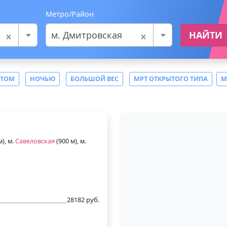
Метро/Район
×
×
м. Дмитровская
НАЙТИ
СТОМ
НОЧЬЮ
БОЛЬШОЙ ВЕС
МРТ ОТКРЫТОГО ТИПА
М
м), м.
Савеловская
(900 м), м.
28182 руб.