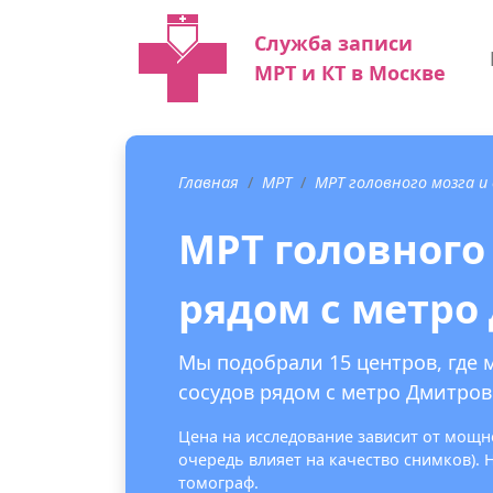
Служба записи
МРТ и КТ в Москве
Главная
МРТ
МРТ головного мозга и
МРТ головного 
рядом с метро
Мы подобрали 15 центров, где 
сосудов рядом с метро Дмитров
Цена на исследование зависит от мощно
очередь влияет на качество снимков).
томограф.