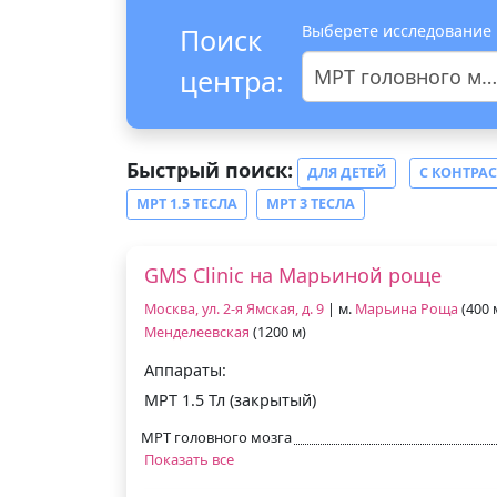
Выберете исследование
Поиск
центра:
МРТ головного мозга и сосудов
Быстрый поиск:
ДЛЯ ДЕТЕЙ
С КОНТРА
МРТ 1.5 ТЕСЛА
МРТ 3 ТЕСЛА
GMS Clinic на Марьиной роще
Москва, ул. 2-я Ямская, д. 9
| м.
Марьина Роща
(400 
Менделеевская
(1200 м)
Аппараты:
МРТ 1.5 Тл (закрытый)
МРТ головного мозга
Показать все