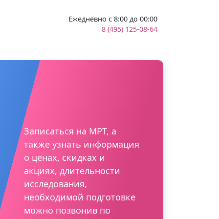
Ежедневно с 8:00 до 00:00
8 (495) 125-08-64
Записаться на МРТ, а
также узнать информация
о ценах, скидках и
акциях, длительности
исследования,
необходимой подготовке
можно позвонив по