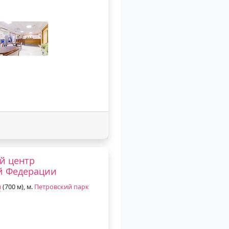
й центр
й Федерации
я
(700 м), м.
Петровский парк