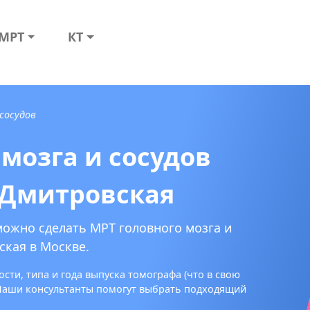
МРТ
КТ
 сосудов
мозга и сосудов
 Дмитровская
можно сделать МРТ головного мозга и
ская в Москве.
сти, типа и года выпуска томографа (что в свою
 Наши консультанты помогут выбрать подходящий