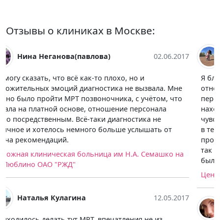
Отзывы о клиниках в Москве:
Виктория Доброгорская
12.05.2017
Я благодарю этот центр, приняли меня хорошо,
относились доброжелательно, врач мне всё объяснил
перед процедурой, и мне абсолютно не страшно было
находиться в туннеле. Процедура длилась минут 20,
чувствовала себя комфортно. Расшифровку получила
в течение часа, спасибо отдельное врачу, он меня
проконсультировал, отвечал на все вопросы, а я прям
так напала на него с вопросами, которые, возможно,
были и не по его профилю.
Центр неврологии и МРТ Люблино
Валерия Скворцова
13.08.2017