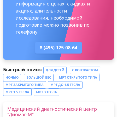
информация о ценах, скидках и
акциях, длительности
исследования, необходимой
подготовке можно позвонив по
телефону
8 (495) 125-08-64
Быстрый поиск:
ДЛЯ ДЕТЕЙ
С КОНТРАСТОМ
НОЧЬЮ
БОЛЬШОЙ ВЕС
МРТ ОТКРЫТОГО ТИПА
МРТ ЗАКРЫТОГО ТИПА
МРТ ДО 1.5 ТЕСЛА
МРТ 1.5 ТЕСЛА
МРТ 3 ТЕСЛА
Медицинский диагностический центр
"Диомаг-М"