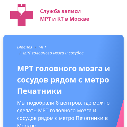
Служба записи
МРТ и КТ в Москве
Главная
МРТ
МРТ головного мозга и сосудов
МРТ головного мозга и
сосудов рядом с метро
Печатники
Мы подобрали 8 центров, где можно
сделать МРТ головного мозга и
сосудов рядом с метро Печатники в
Москве.