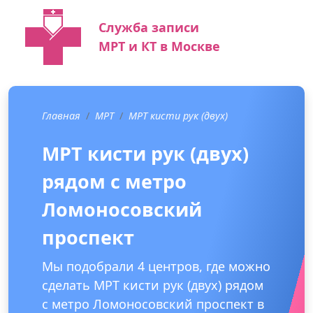
Служба записи
МРТ и КТ в Москве
Главная
МРТ
МРТ кисти рук (двух)
МРТ кисти рук (двух)
рядом с метро
Ломоносовский
проспект
Мы подобрали 4 центров, где можно
сделать МРТ кисти рук (двух) рядом
с метро Ломоносовский проспект в