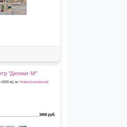
тр "Диомаг-М"
и
(600 м), м.
Новохохловская
3900 руб.