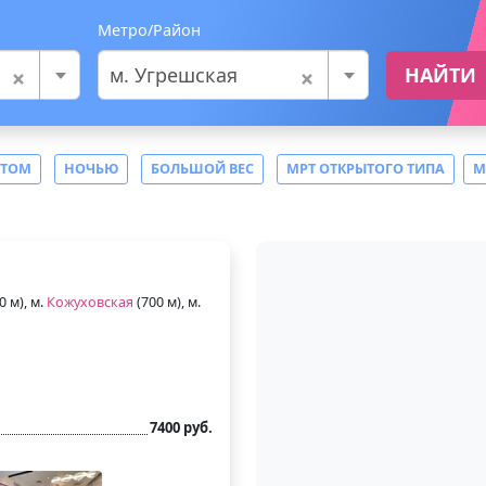
Метро/Район
×
×
м. Угрешская
НАЙТИ
СТОМ
НОЧЬЮ
БОЛЬШОЙ ВЕС
МРТ ОТКРЫТОГО ТИПА
М
0 м), м.
Кожуховская
(700 м), м.
7400 руб.