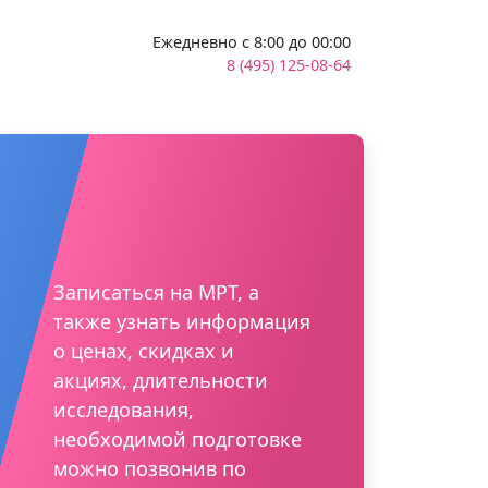
Ежедневно с 8:00 до 00:00
8 (495) 125-08-64
Записаться на МРТ, а
также узнать информация
о ценах, скидках и
акциях, длительности
исследования,
необходимой подготовке
можно позвонив по