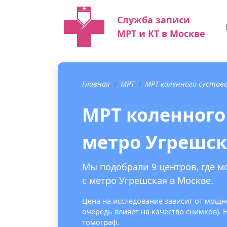
Служба записи
МРТ и КТ в Москве
Главная
МРТ
МРТ коленного сустав
МРТ коленного
метро Угрешск
Мы подобрали 9 центров, где м
с метро Угрешская в Москве.
Цена на исследование зависит от мощно
очередь влияет на качество снимков).
томограф.