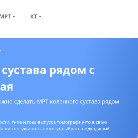
МРТ
КТ
а
 сустава рядом с
ая
ожно сделать МРТ коленного сустава рядом
сти, типа и года выпуска томографа (что в свою
 Наши консультанты помогут выбрать подходящий