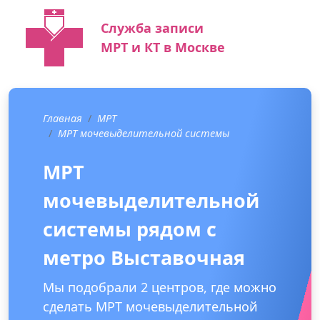
Служба записи
МРТ и КТ в Москве
Главная
МРТ
МРТ мочевыделительной системы
МРТ
мочевыделительной
системы рядом с
метро Выставочная
Мы подобрали 2 центров, где можно
сделать МРТ мочевыделительной