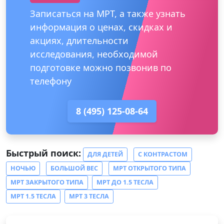
Записаться на МРТ, а также узнать
информация о ценах, скидках и
акциях, длительности
исследования, необходимой
подготовке можно позвонив по
телефону
8 (495) 125-08-64
Быстрый поиск:
ДЛЯ ДЕТЕЙ
С КОНТРАСТОМ
НОЧЬЮ
БОЛЬШОЙ ВЕС
МРТ ОТКРЫТОГО ТИПА
МРТ ЗАКРЫТОГО ТИПА
МРТ ДО 1.5 ТЕСЛА
МРТ 1.5 ТЕСЛА
МРТ 3 ТЕСЛА