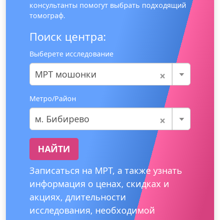
консультанты помогут выбрать подходящий
томограф.
Поиск центра:
Выберете исследование
×
МРТ мошонки
Метро/Район
×
м. Бибирево
НАЙТИ
Записаться на МРТ, а также узнать
информация о ценах, скидках и
акциях, длительности
исследования, необходимой