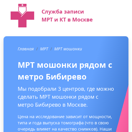
Служба записи
МРТ и КТ в Москве
Главная
МРТ
МРТ мошонки
МРТ мошонки рядом с
метро Бибирево
Мы подобрали 3 центров, где можно
сделать МРТ мошонки рядом с
метро Бибирево в Москве.
Цена на исследование зависит от мощности,
типа и года выпуска томографа (что в свою
очередь влияет на качество снимков). Наши