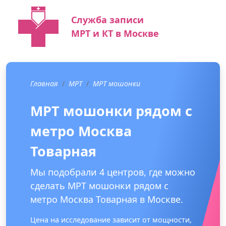
Служба записи
МРТ и КТ в Москве
Главная
МРТ
МРТ мошонки
МРТ мошонки рядом с
метро Москва
Товарная
Мы подобрали 4 центров, где можно
сделать МРТ мошонки рядом с
метро Москва Товарная в Москве.
Цена на исследование зависит от мощности,