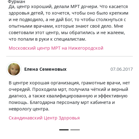
оший, делали МРТ дочери. Что касается
Не плохая клиника
й, то хочется, чтобы оно было крепким
Врачи относятся 
, а не дай Бог, то чтобы столкнуться с
видно, что специ
ами, которые знают своё дело. Мне
чётко, быстро, р
от центр, мы обратились и не жалеем,
через 30 минут п
руки к специалистам.
расшифровку, дис
Отношение понра
ентр МРТ на Нижегородской
Московский цент
Семеновых
07.06.2017
шая организация, грамотные врачи, нет
ходила мрт, получила чёткий и верный
кже квалифицированную и эффективную
дарна персоналу мрт кабинета и
тра.
й Центр Здоровья