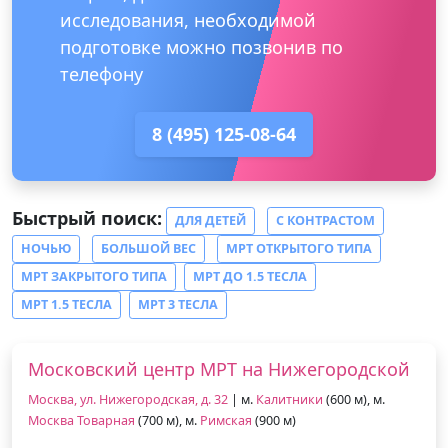
исследования, необходимой
подготовке можно позвонив по
телефону
8 (495) 125-08-64
Быстрый поиск:
ДЛЯ ДЕТЕЙ
С КОНТРАСТОМ
НОЧЬЮ
БОЛЬШОЙ ВЕС
МРТ ОТКРЫТОГО ТИПА
МРТ ЗАКРЫТОГО ТИПА
МРТ ДО 1.5 ТЕСЛА
МРТ 1.5 ТЕСЛА
МРТ 3 ТЕСЛА
Московский центр МРТ на Нижегородской
Москва, ул. Нижегородская, д. 32
| м.
Калитники
(600 м), м.
Москва Товарная
(700 м), м.
Римская
(900 м)