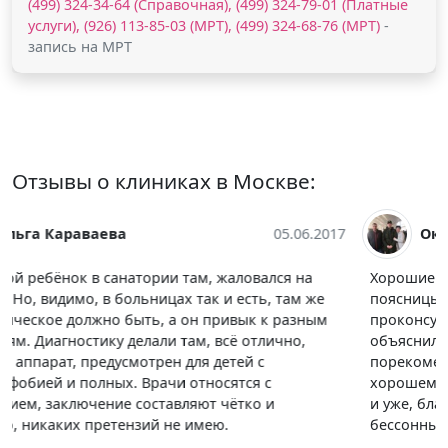
(499) 324-34-64 (Справочная), (499) 324-79-01 (Платные
услуги), (926) 113-85-03 (МРТ), (499) 324-68-76 (МРТ)
-
запись на МРТ
Отзывы о клиниках в Москве:
Оксана Макарова
01.06.2017
Хорошие специалисты, проходила процедуру кт
поясницы, перед обследованием хорошо
проконсультировали, после процедуры мне ясно
объяснили причины жутких болей и много чего
порекомендовали. После чего я обратилась к
хорошему неврологу, которого мне посоветовал врач
и уже, благодаря его усилиям, попрощалась с
бессонными ночами.