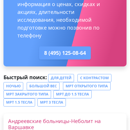
информация о ценах, скидках и
акциях, длительности
исследования, необходимой
подготовке можно позвонив по
телефону
8 (495) 125-08-64
Быстрый поиск:
ДЛЯ ДЕТЕЙ
С КОНТРАСТОМ
НОЧЬЮ
БОЛЬШОЙ ВЕС
МРТ ОТКРЫТОГО ТИПА
МРТ ЗАКРЫТОГО ТИПА
МРТ ДО 1.5 ТЕСЛА
МРТ 1.5 ТЕСЛА
МРТ 3 ТЕСЛА
Андреевские больницы-Неболит на
Варшавке