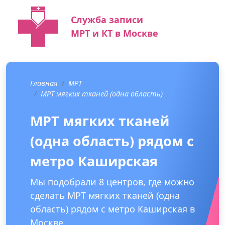
Служба записи
МРТ и КТ в Москве
Главная
МРТ
МРТ мягких тканей (одна область)
МРТ мягких тканей
(одна область) рядом с
метро Каширская
Мы подобрали 8 центров, где можно
сделать МРТ мягких тканей (одна
область) рядом с метро Каширская в
Москве.