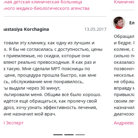
Клиническая больница №85
Елена Попова
06.05.2017
Обращалась в этот центр с жуткими болями в колене
и бедре. Предполагала, что проблема именно в
колене, с неделю пила обезболивающие, которые не
сильно помогали. В центре мне сделали МРТ и
оказалась проблема крылась в поясничном отделе
позвоночника. Установили у меня там протрузию
нескольких дисков, из-за сильных болей в колене, я
не обращала на ноющую боль в спине, которая и
вправду меня тревожила ранее. Я как-то уже
привыкла и жила с этим, всё некогда было заняться
своим лечением. Врачи меня проконсультировали,
назначили схему лечения и научили бороться с этим
диагнозом.
Андреевские больницы-Неболит на Варшавке