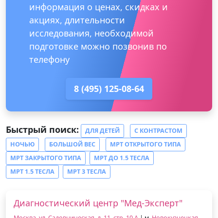
информация о ценах, скидках и
акциях, длительности
исследования, необходимой
подготовке можно позвонив по
телефону
8 (495) 125-08-64
Быстрый поиск:
ДЛЯ ДЕТЕЙ
С КОНТРАСТОМ
НОЧЬЮ
БОЛЬШОЙ ВЕС
МРТ ОТКРЫТОГО ТИПА
МРТ ЗАКРЫТОГО ТИПА
МРТ ДО 1.5 ТЕСЛА
МРТ 1.5 ТЕСЛА
МРТ 3 ТЕСЛА
Диагностический центр "Мед-Эксперт"
Москва, ул. Садовническая, д. 11, стр. 10 А
| м.
Новокузнецкая