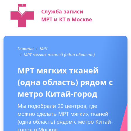
Служба записи
МРТ и КТ в Москве
Главная
МРТ
МРТ мягких тканей (одна область)
МРТ мягких тканей
(одна область) рядом с
метро Китай-город
Мы подобрали 20 центров, где
можно сделать МРТ мягких тканей
(одна область) рядом с метро Китай-
город в Москве.