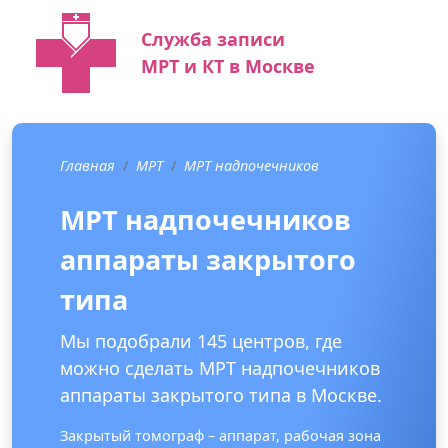
Служба записи
МРТ и КТ в Москве
Главная
МРТ
МРТ надпочечников
МРТ надпочечников
аппараты закрытого
типа
Мы подобрали 145 центров, где
можно сделать МРТ надпочечников
аппараты закрытого типа в Москве.
Закрытый томограф – аппарат, рабочая зона