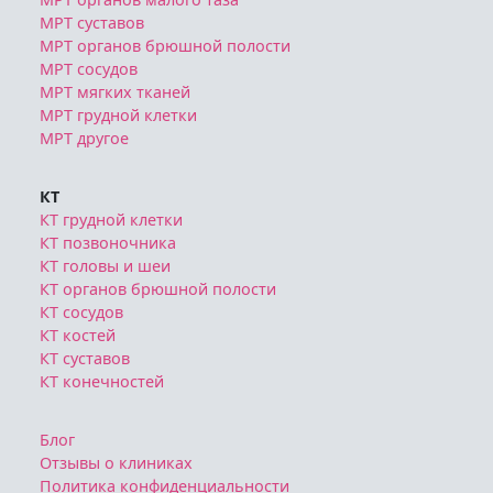
Служба записи
МРТ и КТ в Москве
МРТ
МРТ позвоночника
МРТ головы
МРТ органов малого таза
МРТ суставов
МРТ органов брюшной полости
МРТ сосудов
МРТ мягких тканей
МРТ грудной клетки
МРТ другое
КТ
КТ грудной клетки