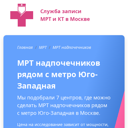
Служба записи
МРТ и КТ в Москве
Главная
МРТ
МРТ надпочечников
МРТ надпочечников
рядом с метро Юго-
Западная
Мы подобрали 7 центров, где можно
сделать МРТ надпочечников рядом
с метро Юго-Западная в Москве.
Цена на исследование зависит от мощности,