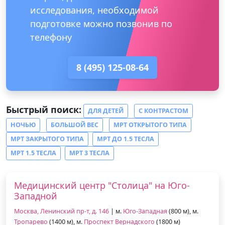
исследования, необходимой
подготовке можно позвонив по
телефону
8 (495) 125-08-64
Быстрый поиск:
ДЛЯ ДЕТЕЙ
С КОНТРАСТОМ
НОЧЬЮ
БОЛЬШОЙ ВЕС
МРТ ОТКРЫТОГО ТИПА
МРТ ЗАКРЫТОГО ТИПА
МРТ ДО 1.5 ТЕСЛА
МРТ 1.5 ТЕСЛА
МРТ 3 ТЕСЛА
Медицинский центр "Столица" на Юго-
Западной
Москва, Ленинский пр-т, д. 146
| м.
Юго-Западная
(800 м), м.
Тропарево
(1400 м), м.
Проспект Вернадского
(1800 м)