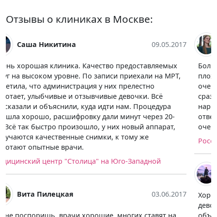
Отзывы о клиниках в Москве:
Валентина Шпагина
01.05.2017
Больница понравилась, не могу сказать ничего
плохого, процедура прошла успешно. Во-первых
очень удобно, что есть запись по телефону, приняли
сразу, все очень цивилизованно. Во-вторых перед
наркозом анестезиолог все подробно рассказал,
ответил на все вопросы. Весь персонал относится
очень уважительно.
Российская детская клиническая больница
Катя Галяткина
04.06.2017
Хороший центр, уютная атмосфера, приятные
девочки на ресепшене, всё хорошо рассказали и
объяснили. Получила подробные экскурсии ещё по