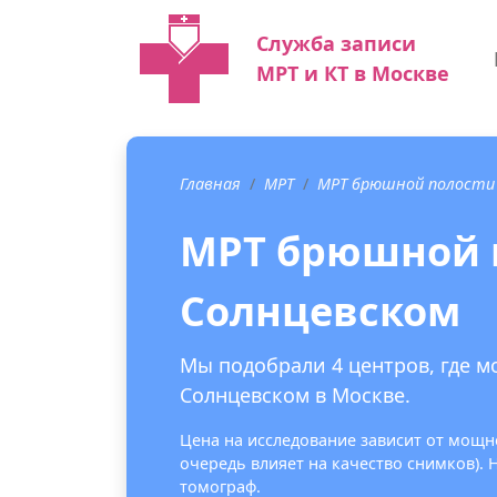
Служба записи
МРТ и КТ в Москве
Главная
МРТ
МРТ брюшной полости
МРТ брюшной 
Солнцевском
Мы подобрали 4 центров, где 
Солнцевском в Москве.
Цена на исследование зависит от мощно
очередь влияет на качество снимков).
томограф.