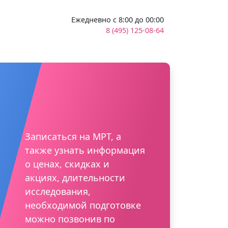
Ежедневно с 8:00 до 00:00
8 (495) 125-08-64
Записаться на МРТ, а
также узнать информация
о ценах, скидках и
акциях, длительности
исследования,
необходимой подготовке
можно позвонив по