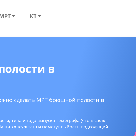
МРТ
КТ
полости в
можно сделать МРТ брюшной полости в
сти, типа и года выпуска томографа (что в свою
 Наши консультанты помогут выбрать подходящий