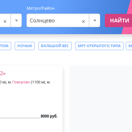
Метро/Район
×
×
Солнцево
НАЙТИ
СТОМ
НОЧЬЮ
БОЛЬШОЙ ВЕС
МРТ ОТКРЫТОГО ТИПА
М
2»
0 м), м.
Говорово
(1100 м), м.
8000 руб.