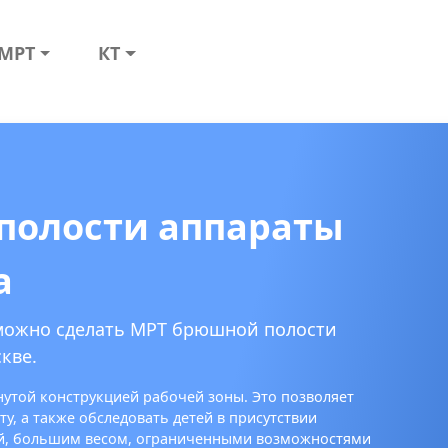
МРТ
КТ
полости аппараты
а
 можно сделать МРТ брюшной полости
кве.
утой конструкцией рабочей зоны. Это позволяет
у, а также обследовать детей в присутствии
ей, большим весом, ограниченными возможностями