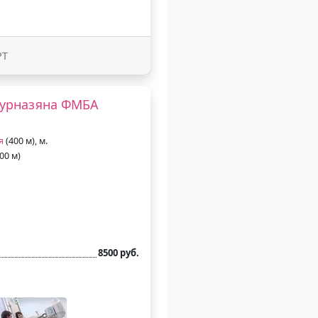
РТ
Бурназяна ФМБА
я
(400 м), м.
00 м)
8500 руб.