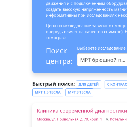
движения и с подключенным оборудов
создать высокую напряженность магни
информативны при исследованиях некот
Цена на исследование зависит от мощно
очередь влияет на качество снимков).
томограф.
Выберете исследование
Поиск
центра:
МРТ брюшной полости
Быстрый поиск:
ДЛЯ ДЕТЕЙ
С КОНТРА
МРТ 1.5 ТЕСЛА
МРТ 3 ТЕСЛА
Клиника современной диагностик
Москва, ул. Привольная, д. 70, корп. 1
| м.
Котельни