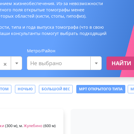
анием жизнеобеспечения. Из-за невозможности
тного поля открытые томографы менее
орых областей (кисти, стопы, гипофиз).
сти, типа и года выпуска томографа (что в свою
 Наши консультанты помогут выбрать подходящий
Метро/Район
×
Не выбрано
НАЙТИ
СТОМ
НОЧЬЮ
БОЛЬШОЙ ВЕС
МРТ ОТКРЫТОГО ТИПА
М
и
ки
(300 м), м.
Жулебино
(600 м)