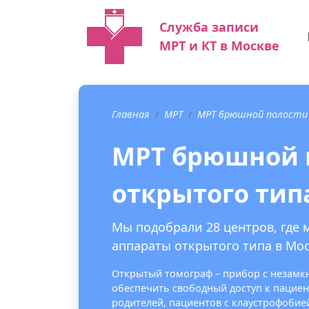
Служба записи
МРТ и КТ в Москве
Главная
МРТ
МРТ брюшной полости
МРТ брюшной 
открытого тип
Мы подобрали 28 центров, где
аппараты открытого типа в Мос
Открытый томограф – прибор с незамкн
обеспечить свободный доступ к пациент
родителей, пациентов с клаустрофоби