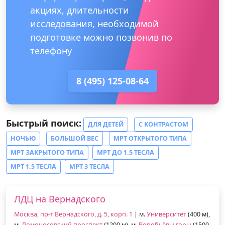
акциях, длительности
исследования, необходимой
подготовке можно позвонив по
телефону
8 (495) 125-08-64
Быстрый поиск:
ДЛЯ ДЕТЕЙ
С КОНТРАСТОМ
НОЧЬЮ
БОЛЬШОЙ ВЕС
МРТ ОТКРЫТОГО ТИПА
МРТ ЗАКРЫТОГО ТИПА
МРТ ДО 1.5 ТЕСЛА
МРТ 1.5 ТЕСЛА
МРТ 3 ТЕСЛА
ЛДЦ на Вернадского
Москва, пр-т Вернадского, д. 5, корп. 1
| м.
Университет
(400 м),
м.
Ломоносовский проспект
(1200 м), м.
Воробьёвы горы
(1500