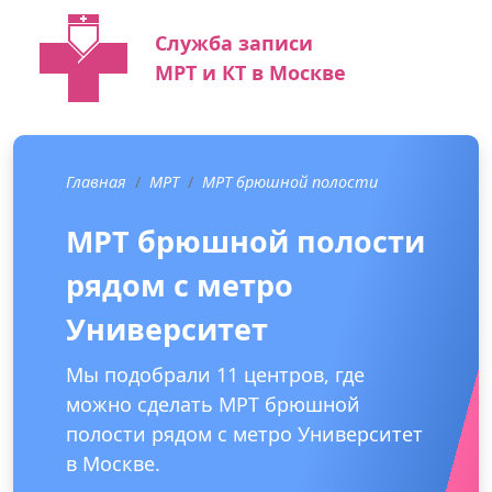
Служба записи
МРТ и КТ в Москве
Главная
МРТ
МРТ брюшной полости
МРТ брюшной полости
рядом с метро
Университет
Мы подобрали 11 центров, где
можно сделать МРТ брюшной
полости рядом с метро Университет
в Москве.