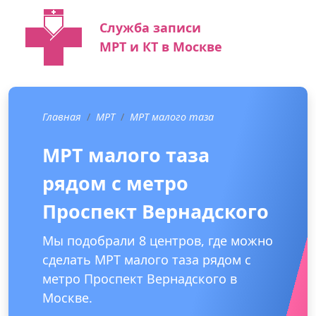
Служба записи
МРТ и КТ в Москве
Главная
МРТ
МРТ малого таза
МРТ малого таза
рядом с метро
Проспект Вернадского
Мы подобрали 8 центров, где можно
сделать МРТ малого таза рядом с
метро Проспект Вернадского в
Москве.