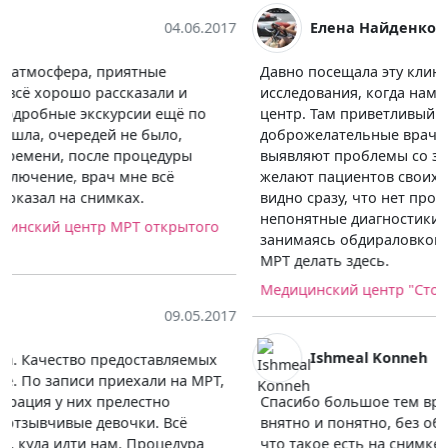
Елена Найденко
09.05.2017
Давно посещала эту клинику, любые анализы и
исследования, когда нам нужно сдать, то ходим в этот
центр. Там приветливый персонал,
доброжелательные врачи, которые действительно
выявляют проблемы со здоровьем, если они есть и
желают пациентов своих вылечить. А не так, когда
видно сразу, что нет проблем, а врачи направляют на
непонятные диагностики, стоящие много денег,
занимаясь обдираловкой. Тут всё отлично, советую
МРТ делать здесь.
Медицинский центр "Столица" на Юго-Западной
Ishmeal Konneh
14.06.2017
Спасибо большое тем врачам, которые нормально,
внятно и понятно, без обилия терминов объясняют,
что такое есть на снимке и что с этим делать. Не все