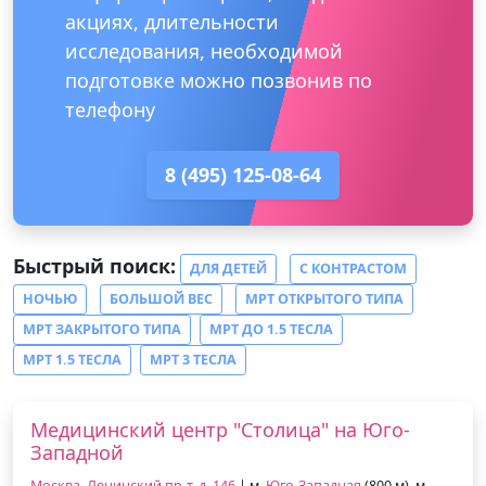
акциях, длительности
исследования, необходимой
подготовке можно позвонив по
телефону
8 (495) 125-08-64
Быстрый поиск:
ДЛЯ ДЕТЕЙ
С КОНТРАСТОМ
НОЧЬЮ
БОЛЬШОЙ ВЕС
МРТ ОТКРЫТОГО ТИПА
МРТ ЗАКРЫТОГО ТИПА
МРТ ДО 1.5 ТЕСЛА
МРТ 1.5 ТЕСЛА
МРТ 3 ТЕСЛА
Медицинский центр "Столица" на Юго-
Западной
Москва, Ленинский пр-т, д. 146
| м.
Юго-Западная
(800 м), м.