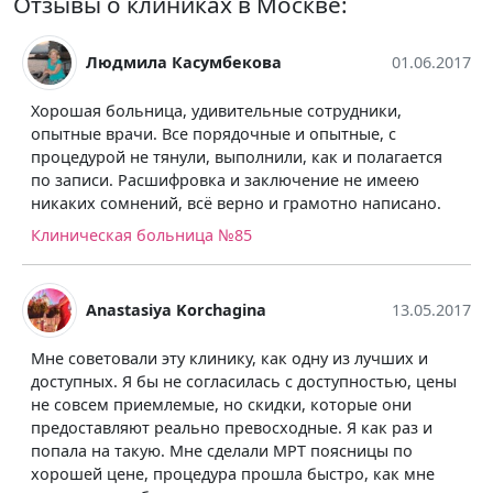
Отзывы о клиниках в Москве:
мила Касумбекова
01.06.2017
Оксана
льница, удивительные сотрудники,
Хорошие специ
чи. Все порядочные и опытные, с
поясницы, пер
не тянули, выполнили, как и полагается
проконсультир
 Расшифровка и заключение не имеею
объяснили при
нений, всё верно и грамотно написано.
порекомендовал
хорошему невро
я больница №85
и уже, благода
бессонными но
Клиническая б
tasiya Korchagina
13.05.2017
али эту клинику, как одну из лучших и
Я бы не согласилась с доступностью, цены
риемлемые, но скидки, которые они
ют реально превосходные. Я как раз и
акую. Мне сделали МРТ поясницы по
не, процедура прошла быстро, как мне