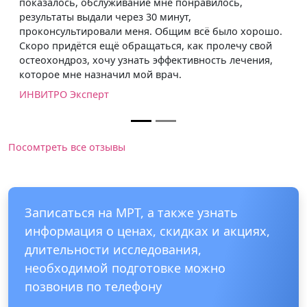
, обслуживание мне понравилось,
выдали через 30 минут,
тировали меня. Общим всё было хорошо.
тся ещё обращаться, как пролечу свой
з, хочу узнать эффективность лечения,
 назначил мой врач.
ксперт
Посомтреть все отзывы
Записаться на МРТ, а также узнать
информация о ценах, скидках и акциях,
длительности исследования,
необходимой подготовке можно
позвонив по телефону