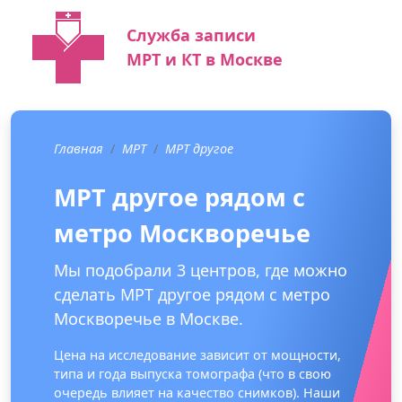
Служба записи
МРТ и КТ в Москве
Главная
МРТ
МРТ другое
МРТ другое рядом с
метро Москворечье
Мы подобрали 3 центров, где можно
сделать МРТ другое рядом с метро
Москворечье в Москве.
Цена на исследование зависит от мощности,
типа и года выпуска томографа (что в свою
очередь влияет на качество снимков). Наши