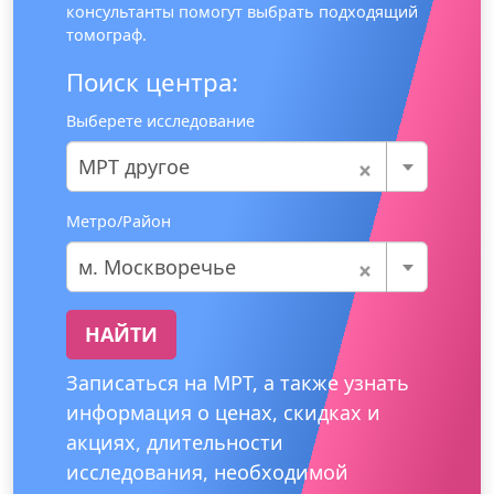
консультанты помогут выбрать подходящий
томограф.
Поиск центра:
Выберете исследование
×
МРТ другое
Метро/Район
×
м. Москворечье
НАЙТИ
Записаться на МРТ, а также узнать
информация о ценах, скидках и
акциях, длительности
исследования, необходимой