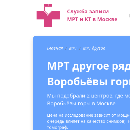
Служба записи
МРТ и КТ в Москве
Главная
МРТ
МРТ другое
МРТ другое ря
Воробьёвы го
Мы подобрали 2 центров, где м
Воробьёвы горы в Москве.
Цена на исследование зависит от мощно
очередь влияет на качество снимков).
томограф.