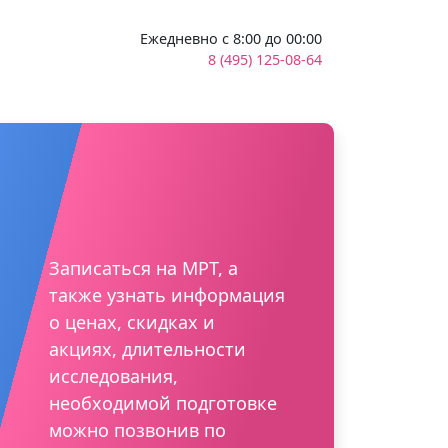
Ежедневно с 8:00 до 00:00
8 (495) 125-08-64
Записаться на МРТ, а
также узнать информация
о ценах, скидках и
акциях, длительности
исследования,
необходимой подготовке
можно позвонив по