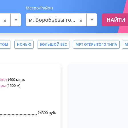
Метро/Район
×
×
м. Воробьёвы горы
НАЙТИ
СТОМ
НОЧЬЮ
БОЛЬШОЙ ВЕС
МРТ ОТКРЫТОГО ТИПА
М
итет
(400 м), м.
оры
(1500 м)
24300 руб.