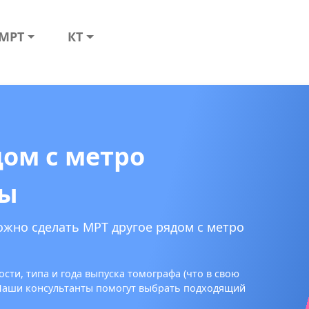
МРТ
КТ
дом с метро
ры
ожно сделать МРТ другое рядом с метро
сти, типа и года выпуска томографа (что в свою
 Наши консультанты помогут выбрать подходящий