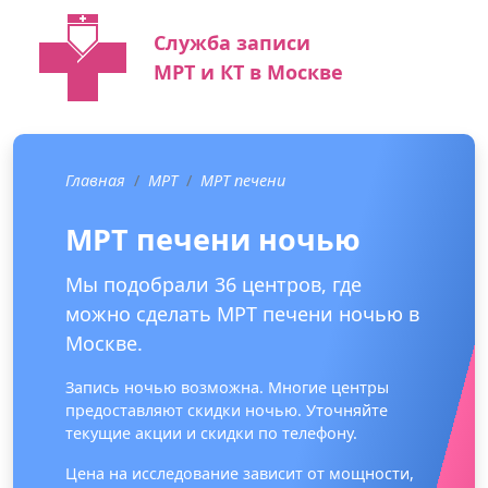
Служба записи
МРТ и КТ в Москве
Главная
МРТ
МРТ печени
МРТ печени ночью
Мы подобрали 36 центров, где
можно сделать МРТ печени ночью в
Москве.
Запись ночью возможна. Многие центры
предоставляют скидки ночью. Уточняйте
текущие акции и скидки по телефону.
Цена на исследование зависит от мощности,