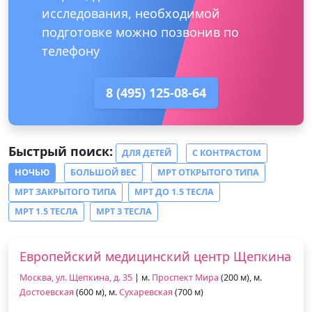
исследования, необходимой
подготовке можно позвонив по
телефону
8 (495) 125-08-64
Быстрый поиск:
ДЛЯ ДЕТЕЙ
С КОНТРАСТОМ
НОЧЬЮ
БОЛЬШОЙ ВЕС
МРТ ОТКРЫТОГО ТИПА
МРТ ЗАКРЫТОГО ТИПА
МРТ ДО 1.5 ТЕСЛА
МРТ 1.5 ТЕСЛА
МРТ 3 ТЕСЛА
Европейский медицинский центр Щепкина
Москва, ул. Щепкина, д. 35
| м.
Проспект Мира
(200 м), м.
Достоевская
(600 м), м.
Сухаревская
(700 м)