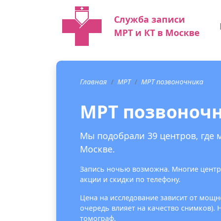
Служба записи
МРТ и КТ в Москве
Главная
МРТ
МРТ позвоночника
МРТ позвоноч
Мы подобрали 39 центров, где
Москве.
Запись ночью возможна. Многие центр
акции и скидки по телефону.
Цена на исследование зависит от мощно
очередь влияет на качество снимков).
томограф.