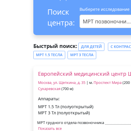
Выберете исследование
Поиск
центра:
МРТ позвоночника
Быстрый поиск:
ДЛЯ ДЕТЕЙ
С КОНТРА
МРТ 1.5 ТЕСЛА
МРТ 3 ТЕСЛА
Европейский медицинский центр 
Москва, ул. Щепкина, д. 35
| м.
Проспект Мира
(200 
Сухаревская
(700 м)
Аппараты:
МРТ 1.5 Тл (полуоткрытый)
МРТ 3 Тл (полуоткрытый)
МРТ грудного отдела позвоночника
Показать все