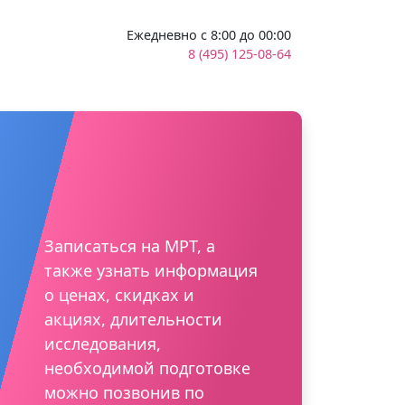
Ежедневно с 8:00 до 00:00
8 (495) 125-08-64
Записаться на МРТ, а
также узнать информация
о ценах, скидках и
акциях, длительности
исследования,
необходимой подготовке
можно позвонив по