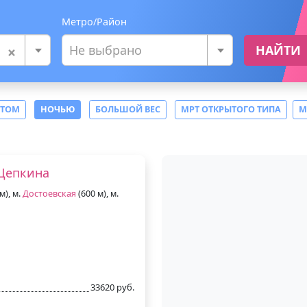
Метро/Район
×
Не выбрано
НАЙТИ
СТОМ
НОЧЬЮ
БОЛЬШОЙ ВЕС
МРТ ОТКРЫТОГО ТИПА
М
Щепкина
м), м.
Достоевская
(600 м), м.
33620 руб.