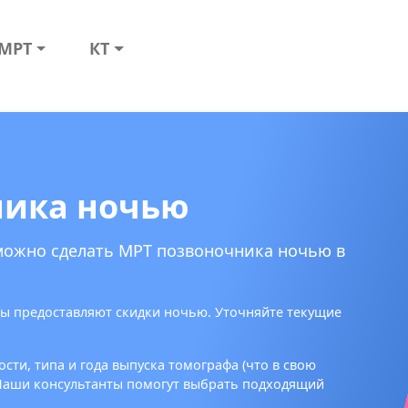
МРТ
КТ
ника ночью
 можно сделать МРТ позвоночника ночью в
ы предоставляют скидки ночью. Уточняйте текущие
сти, типа и года выпуска томографа (что в свою
 Наши консультанты помогут выбрать подходящий