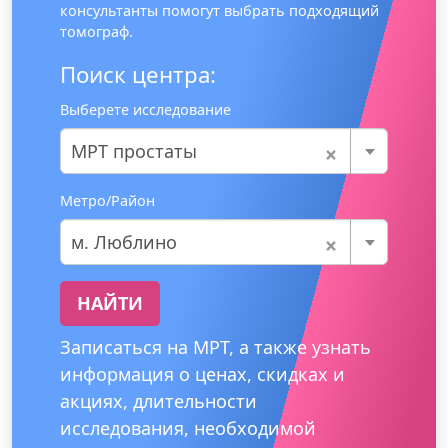
консультанты помогут выбрать подходящий
томограф.
Поиск центра:
Выберете исследование
×
МРТ простаты
Метро/Район
×
м. Люблино
НАЙТИ
Записаться на МРТ, а также узнать
информация о ценах, скидках и
акциях, длительности
исследования, необходимой