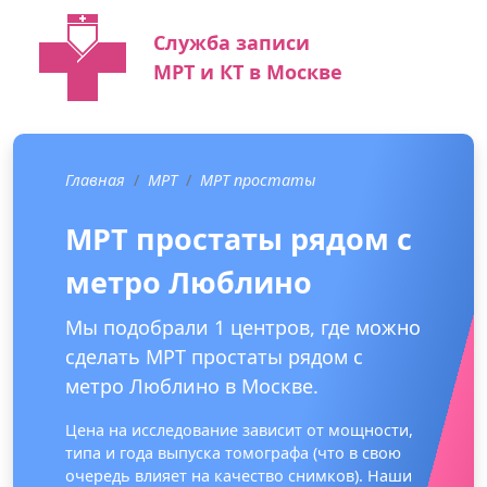
Служба записи
МРТ и КТ в Москве
Главная
МРТ
МРТ простаты
МРТ простаты рядом с
метро Люблино
Мы подобрали 1 центров, где можно
сделать МРТ простаты рядом с
метро Люблино в Москве.
Цена на исследование зависит от мощности,
типа и года выпуска томографа (что в свою
очередь влияет на качество снимков). Наши