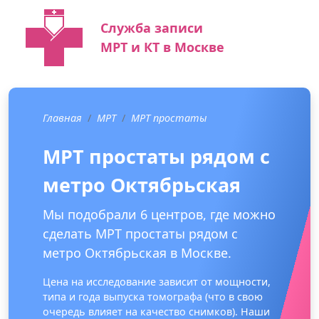
Служба записи
МРТ и КТ в Москве
Главная
МРТ
МРТ простаты
МРТ простаты рядом с
метро Октябрьская
Мы подобрали 6 центров, где можно
сделать МРТ простаты рядом с
метро Октябрьская в Москве.
Цена на исследование зависит от мощности,
типа и года выпуска томографа (что в свою
очередь влияет на качество снимков). Наши