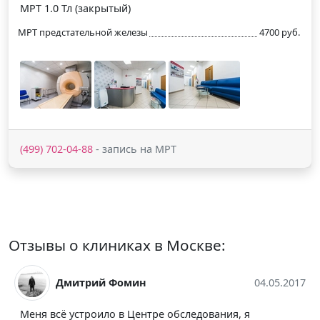
МРТ 1.0 Тл (закрытый)
МРТ предстательной железы
4700 руб.
(499) 702-04-88
- запись на МРТ
Отзывы о клиниках в Москве:
04.05.2017
Наталья Ларина
1
 я
По причине головных болей пришлось прибег