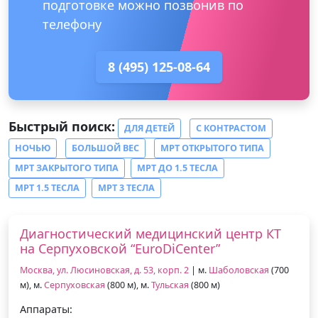
подготовке можно позвонив по
телефону
8 (495) 125-08-64
Быстрый поиск:
ДЛЯ ДЕТЕЙ
С КОНТРАСТОМ
НОЧЬЮ
БОЛЬШОЙ ВЕС
МРТ ОТКРЫТОГО ТИПА
МРТ ЗАКРЫТОГО ТИПА
МРТ ДО 1.5 ТЕСЛА
МРТ 1.5 ТЕСЛА
МРТ 3 ТЕСЛА
Диагностический медицинский центр КТ
на Серпуховской “EuroDiCenter”
Москва, ул. Люсиновская, д. 53, корп. 2
| м.
Шаболовская
(700
м), м.
Серпуховская
(800 м), м.
Тульская
(800 м)
Аппараты: