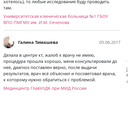
Сложилось впечатление, что попала в какой-то
крутой отель с высококачественным обслуживанием.
Весь персонал клиники состоит из отзывчивых и
добрых людей, готовых помочь и внятно всё
объяснить, а не махнуть рукой. Мне провели успешно
процедуру, с диагнозом не тянули, не успела и чай
попить, как уже готово было заключение. Опытные
врачи, с которыми приятно общаться.
Клиника реабилитации в Хамовниках
Наталья Ларина
10.04.2017
По причине головных болей пришлось прибегнуть к
томографии головы и сосудов мозга и шеи, выбирала
центр по расположению и ценовой категории. В
самом центре уютно, врач и персонал очень
приветливые, объяснили как будет проходить
процедура. Само обследование было довольно
продолжительным, но об этом меня предупредили. И
самое главное- нашли причину моих болей, чему я