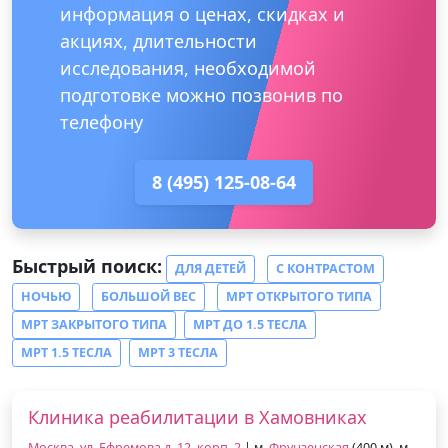
информация о ценах, скидках и
акциях, длительности
исследования, необходимой
подготовке можно позвонив по
телефону
8 (495) 125-08-64
Быстрый поиск:
ДЛЯ ДЕТЕЙ
С КОНТРАСТОМ
НОЧЬЮ
БОЛЬШОЙ ВЕС
МРТ ОТКРЫТОГО ТИПА
МРТ ЗАКРЫТОГО ТИПА
МРТ ДО 1.5 ТЕСЛА
МРТ 1.5 ТЕСЛА
МРТ 3 ТЕСЛА
Клиника реабилитации в Хамовниках
Москва, ул. Ефремова д. 12, корп. 2
| м.
Фрунзенская
(400 м), м.