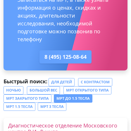
информация о ценах, скидках и
акциях, длительности
исследования, необходимой
подготовке можно позвонив по
телефону
8 (495) 125-08-64
Быстрый поиск:
ДЛЯ ДЕТЕЙ
С КОНТРАСТОМ
НОЧЬЮ
БОЛЬШОЙ ВЕС
МРТ ОТКРЫТОГО ТИПА
МРТ ЗАКРЫТОГО ТИПА
МРТ ДО 1.5 ТЕСЛА
МРТ 1.5 ТЕСЛА
МРТ 3 ТЕСЛА
Диагностическое отделение Московского