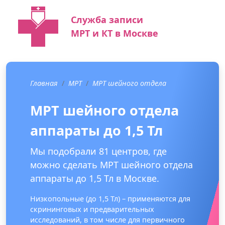
Служба записи
МРТ и КТ в Москве
Главная
МРТ
МРТ шейного отдела
МРТ шейного отдела
аппараты до 1,5 Тл
Мы подобрали 81 центров, где
можно сделать МРТ шейного отдела
аппараты до 1,5 Тл в Москве.
Низкопольные (до 1,5 Тл) – применяются для
скрининговых и предварительных
исследований, в том числе для первичного