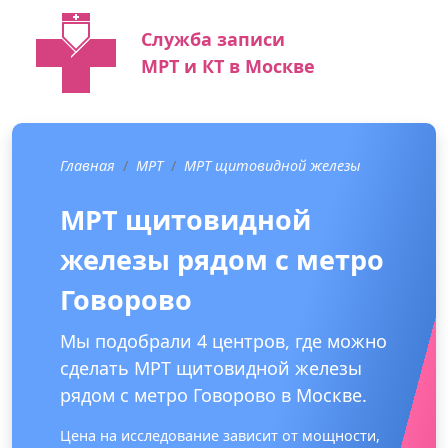
Служба записи
МРТ и КТ в Москве
Главная
МРТ
МРТ щитовидной железы
МРТ щитовидной
железы рядом с метро
Говорово
Мы подобрали 4 центров, где можно
сделать МРТ щитовидной железы
рядом с метро Говорово в Москве.
Цена на исследование зависит от мощности,