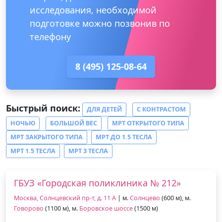
исследования, необходимой
подготовке можно позвонив по
телефону
8 (495) 125-08-64
Быстрый поиск:
ДЛЯ ДЕТЕЙ
С КОНТРАСТОМ
НОЧЬЮ
БОЛЬШОЙ ВЕС
МРТ ОТКРЫТОГО ТИПА
МРТ ЗАКРЫТОГО ТИПА
МРТ ДО 1.5 ТЕСЛА
МРТ 1.5 ТЕСЛА
МРТ 3 ТЕСЛА
ГБУЗ «Городская поликлиника № 212»
Москва, Солнцевский пр-т, д. 11 А
| м.
Солнцево
(600 м), м.
Говорово
(1100 м), м.
Боровское шоссе
(1500 м)