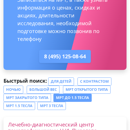
информация о ценах, скидках и
акциях, длительности
исследования, необходимой
подготовке можно позвонив по
телефону
8 (495) 125-08-64
Быстрый поиск:
ДЛЯ ДЕТЕЙ
С КОНТРАСТОМ
НОЧЬЮ
БОЛЬШОЙ ВЕС
МРТ ОТКРЫТОГО ТИПА
МРТ ЗАКРЫТОГО ТИПА
МРТ ДО 1.5 ТЕСЛА
МРТ 1.5 ТЕСЛА
МРТ 3 ТЕСЛА
Лечебно-диагностический центр