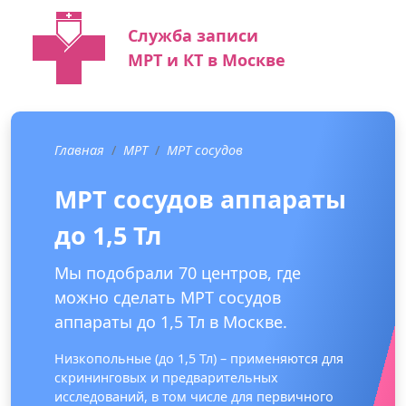
Служба записи
МРТ и КТ в Москве
Главная
МРТ
МРТ сосудов
МРТ сосудов аппараты
до 1,5 Тл
Мы подобрали 70 центров, где
можно сделать МРТ сосудов
аппараты до 1,5 Тл в Москве.
Низкопольные (до 1,5 Тл) – применяются для
скрининговых и предварительных
исследований, в том числе для первичного