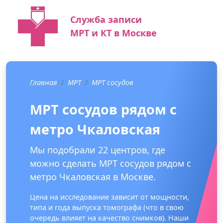
Служба записи
МРТ и КТ в Москве
Главная
МРТ
МРТ сосудов
МРТ сосудов рядом с
метро Чкаловская
Мы подобрали 22 центров, где
можно сделать МРТ сосудов рядом с
метро Чкаловская в Москве.
Цена на исследование зависит от мощности,
типа и года выпуска томографа (что в свою
очередь влияет на качество снимков). Наши