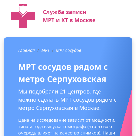
Служба записи
МРТ и КТ в Москве
Главная
МРТ
МРТ сосудов
МРТ сосудов рядом с
метро Серпуховская
Мы подобрали 21 центров, где
можно сделать МРТ сосудов рядом с
метро Серпуховская в Москве.
Цена на исследование зависит от мощности,
типа и года выпуска томографа (что в свою
очередь влияет на качество снимков). Наши