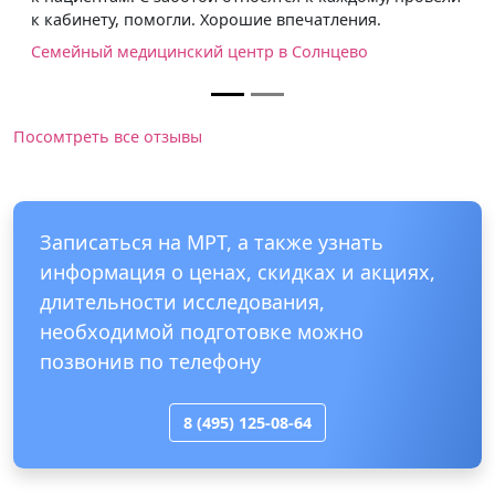
омогли. Хорошие впечатления.
голову не вовремя
хорошую клинику 
ицинский центр в Солнцево
Действительно эт
скидки. Диагност
чем в ближайших 
с пониманием, не
внимание, были 
заключение и дис
процедуры, к том
изъяснил и дал д
Сеть диагностиче
Посомтреть все отзывы
Записаться на МРТ, а также узнать
информация о ценах, скидках и акциях,