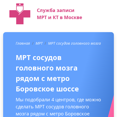
Служба записи
МРТ и КТ в Москве
Главная
МРТ
МРТ сосудов головного мозга
МРТ сосудов
головного мозга
рядом с метро
Боровское шоссе
Мы подобрали 4 центров, где можно
сделать МРТ сосудов головного
мозга рядом с метро Боровское