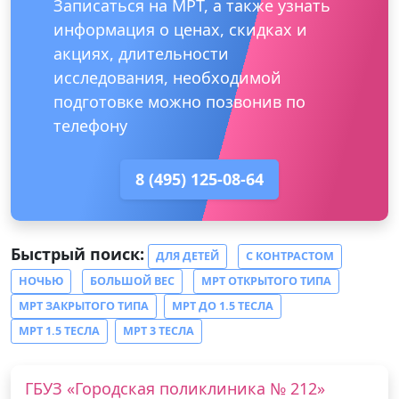
Записаться на МРТ, а также узнать
информация о ценах, скидках и
акциях, длительности
исследования, необходимой
подготовке можно позвонив по
телефону
8 (495) 125-08-64
Быстрый поиск:
ДЛЯ ДЕТЕЙ
С КОНТРАСТОМ
НОЧЬЮ
БОЛЬШОЙ ВЕС
МРТ ОТКРЫТОГО ТИПА
МРТ ЗАКРЫТОГО ТИПА
МРТ ДО 1.5 ТЕСЛА
МРТ 1.5 ТЕСЛА
МРТ 3 ТЕСЛА
ГБУЗ «Городская поликлиника № 212»