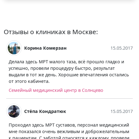
Отзывы о клиниках в Москве:
 Комерзан
15.05.2017
Гена Алек
МРТ малого таза, всё прошло гладко и
5 звёзд не постав
ели процедуру быстро, результат
расхваливать неч
же день. Хорошие впечатления остались
хорошее, новое.
ета.
Сеть диагностиче
ицинский центр в Солнцево
Ольга Ша
Кондратюк
15.05.2017
Приятно удивлена
ь МРТ суставов, персонал медицинский
Столкнулась впер
я очень вежливым и доброжелательным
назначил невроло
С заботой относятся к каждому, провели
нужно было делать