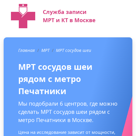
Служба записи
МРТ и КТ в Москве
Главная
МРТ
МРТ сосудов шеи
МРТ сосудов шеи
рядом с метро
Печатники
Мы подобрали 6 центров, где можно
сделать МРТ сосудов шеи рядом с
метро Печатники в Москве.
Цена на исследование зависит от мощности,