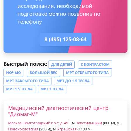
исследования, необходимой
подготовке можно позвонив по
телефону
8 (495) 125-08-64
Быстрый поиск:
ДЛЯ ДЕТЕЙ
С КОНТРАСТОМ
НОЧЬЮ
БОЛЬШОЙ ВЕС
МРТ ОТКРЫТОГО ТИПА
МРТ ЗАКРЫТОГО ТИПА
МРТ ДО 1.5 ТЕСЛА
МРТ 1.5 ТЕСЛА
МРТ 3 ТЕСЛА
Медицинский диагностический центр
"Диомаг-М"
Москва, Волгоградский пр-т, д. 45
| м.
Текстильщики
(600 м), м.
Новохохловская
(900 м), м.
Угрешская
(1100 м)