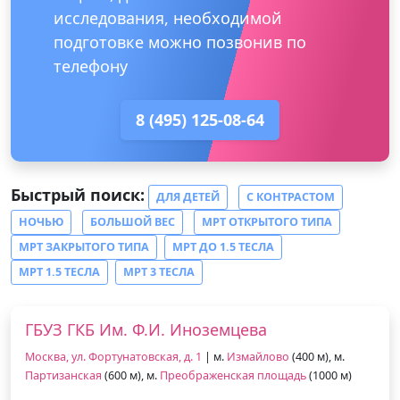
исследования, необходимой
подготовке можно позвонив по
телефону
8 (495) 125-08-64
Быстрый поиск:
ДЛЯ ДЕТЕЙ
С КОНТРАСТОМ
НОЧЬЮ
БОЛЬШОЙ ВЕС
МРТ ОТКРЫТОГО ТИПА
МРТ ЗАКРЫТОГО ТИПА
МРТ ДО 1.5 ТЕСЛА
МРТ 1.5 ТЕСЛА
МРТ 3 ТЕСЛА
ГБУЗ ГКБ Им. Ф.И. Иноземцева
Москва, ул. Фортунатовская, д. 1
| м.
Измайлово
(400 м), м.
Партизанская
(600 м), м.
Преображенская площадь
(1000 м)