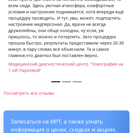
юда. Здесь уютная атмосфера, комфортные
твёрдую пя
 и настроение поднимается, хотя впереди ещё
всё понрав
ру проводить. И тут, увы, может, подпортить
кому они 
ние медперсонал. Да, врачи не всегда
девочки в 
юбны, они обще холодны, ну если, уж
всё объясн
сь, то можно и потерпеть. Зато процедура
Медицинск
быстро, результаты предоставили через 20-30
1-ой Парк
в пару словах всё объяснили. Та и самое
,что диагноз был поставлен верно.
нский диагностический центр "Томография на
арковой"
Посомтреть все отзывы
Записаться на МРТ, а также узнать
информация о ценах, скидках и акциях,