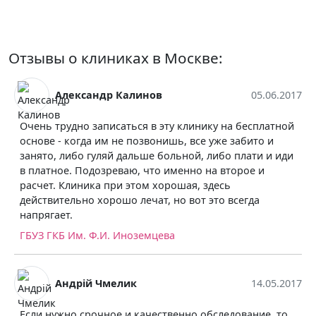
Отзывы о клиниках в Москве:
Александр Калинов
05.06.2017
Nic
рудно записаться в эту клинику на бесплатной
Неоднокра
- когда им не позвонишь, все уже забито и
обследова
 либо гуляй дальше больной, либо плати и иди
бесплодия,
ое. Подозреваю, что именно на второе и
детей, одн
 Клиника при этом хорошая, здесь
самые хор
тельно хорошо лечат, но вот это всегда
работают 
ет.
НИИ уроло
КБ Им. Ф.И. Иноземцева
Ек
Андрій Чмелик
14.05.2017
Я делала з
жно срочное и качественно обследование, то
и могу ска