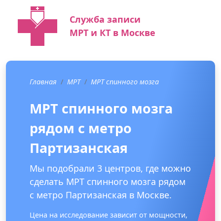
Служба записи
МРТ и КТ в Москве
Главная
МРТ
МРТ спинного мозга
МРТ спинного мозга
рядом с метро
Партизанская
Мы подобрали 3 центров, где можно
сделать МРТ спинного мозга рядом
с метро Партизанская в Москве.
Цена на исследование зависит от мощности,