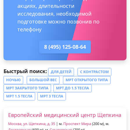
акциях, длительности
исследования, необходимой
подготовке можно позвонив по
телефону
8 (495) 125-08-64
Быстрый поиск:
ДЛЯ ДЕТЕЙ
С КОНТРАСТОМ
НОЧЬЮ
БОЛЬШОЙ ВЕС
МРТ ОТКРЫТОГО ТИПА
МРТ ЗАКРЫТОГО ТИПА
МРТ ДО 1.5 ТЕСЛА
МРТ 1.5 ТЕСЛА
МРТ 3 ТЕСЛА
Европейский медицинский центр Щепкина
Москва, ул. Щепкина, д. 35
| м.
Проспект Мира
(200 м), м.
Достоевская
(600 м), м.
Сухаревская
(700 м)