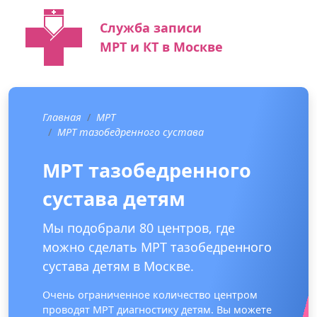
Служба записи
МРТ и КТ в Москве
Главная
МРТ
МРТ тазобедренного сустава
МРТ тазобедренного
сустава детям
Мы подобрали 80 центров, где
можно сделать МРТ тазобедренного
сустава детям в Москве.
Очень ограниченное количество центром
проводят МРТ диагностику детям. Вы можете