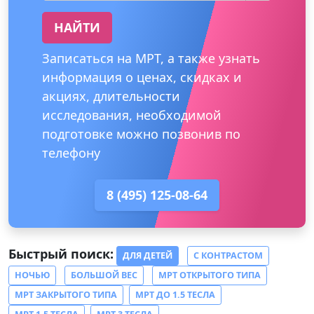
НАЙТИ
Записаться на МРТ, а также узнать
информация о ценах, скидках и
акциях, длительности
исследования, необходимой
подготовке можно позвонив по
телефону
8 (495) 125-08-64
Быстрый поиск:
ДЛЯ ДЕТЕЙ
С КОНТРАСТОМ
НОЧЬЮ
БОЛЬШОЙ ВЕС
МРТ ОТКРЫТОГО ТИПА
МРТ ЗАКРЫТОГО ТИПА
МРТ ДО 1.5 ТЕСЛА