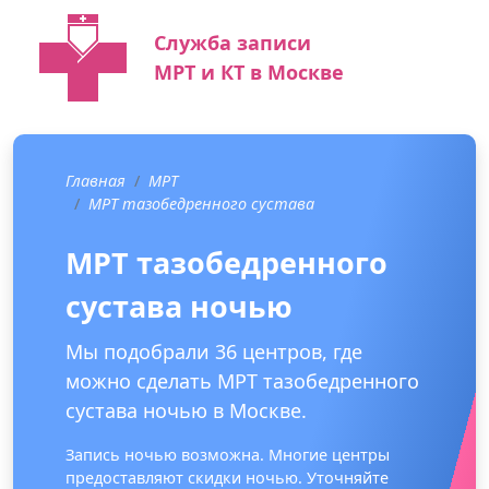
Служба записи
МРТ и КТ в Москве
Главная
МРТ
МРТ тазобедренного сустава
МРТ тазобедренного
сустава ночью
Мы подобрали 36 центров, где
можно сделать МРТ тазобедренного
сустава ночью в Москве.
Запись ночью возможна. Многие центры
предоставляют скидки ночью. Уточняйте