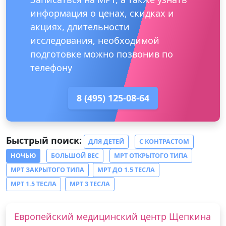
информация о ценах, скидках и
акциях, длительности
исследования, необходимой
подготовке можно позвонив по
телефону
8 (495) 125-08-64
Быстрый поиск:
ДЛЯ ДЕТЕЙ
С КОНТРАСТОМ
НОЧЬЮ
БОЛЬШОЙ ВЕС
МРТ ОТКРЫТОГО ТИПА
МРТ ЗАКРЫТОГО ТИПА
МРТ ДО 1.5 ТЕСЛА
МРТ 1.5 ТЕСЛА
МРТ 3 ТЕСЛА
Европейский медицинский центр Щепкина