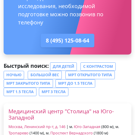
исследования, необходимой
подготовке можно позвонив по
телефону
8 (495) 125-08-64
Быстрый поиск:
ДЛЯ ДЕТЕЙ
С КОНТРАСТОМ
НОЧЬЮ
БОЛЬШОЙ ВЕС
МРТ ОТКРЫТОГО ТИПА
МРТ ЗАКРЫТОГО ТИПА
МРТ ДО 1.5 ТЕСЛА
МРТ 1.5 ТЕСЛА
МРТ 3 ТЕСЛА
Медицинский центр "Столица" на Юго-
Западной
Москва, Ленинский пр-т, д. 146
| м.
Юго-Западная
(800 м), м.
Тропарево
(1400 м), м.
Проспект Вернадского
(1800 м)