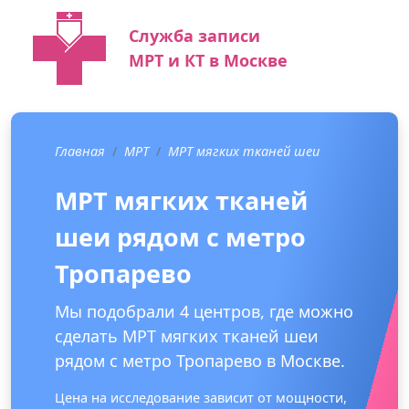
Служба записи
МРТ и КТ в Москве
Главная
МРТ
МРТ мягких тканей шеи
МРТ мягких тканей
шеи рядом с метро
Тропарево
Мы подобрали 4 центров, где можно
сделать МРТ мягких тканей шеи
рядом с метро Тропарево в Москве.
Цена на исследование зависит от мощности,