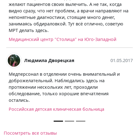
 своих вылечить. А не так, когда
прошла хорошо, рас
 нет проблем, а врачи направляют на
30. Всё так быстро 
ностики, стоящие много денег,
получаются качеств
ловкой. Тут всё отлично, советую
работают опытные в
.
Медицинский центр 
тр "Столица" на Юго-Западной
Евгения Ка
 Дворецкая
01.05.2017
В научном центре а
тделении очень внимательный и
операции проводят к
й. Наблюдались здесь на
расчет. Причем цены
ольких лет, проходили
полностью частных 
олько хорошие впечатления
в разы дороже. Здес
и лечение. Впечатл
кая клиническая больница
ФГБУ "Научный цент
перинатологии имен