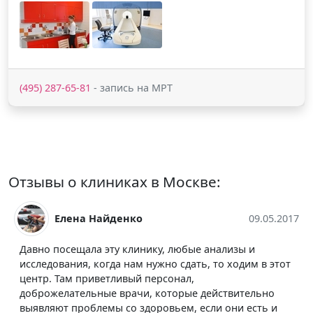
(495) 287-65-81
- запись на МРТ
Отзывы о клиниках в Москве:
йденко
09.05.2017
Саша Никит
эту клинику, любые анализы и
Очень хорошая клин
гда нам нужно сдать, то ходим в этот
услуг на высоком ур
етливый персонал,
отметила, что админ
е врачи, которые действительно
работает, улыбчивы
мы со здоровьем, если они есть и
рассказали и объясн