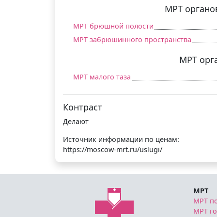
МРТ органо
МРТ брюшной полости
МРТ забрюшинного пространства
МРТ орга
МРТ малого таза
Контраст
Делают
Источник информации по ценам:
https://moscow-mrt.ru/uslugi/
МРТ
МРТ п
МРТ г