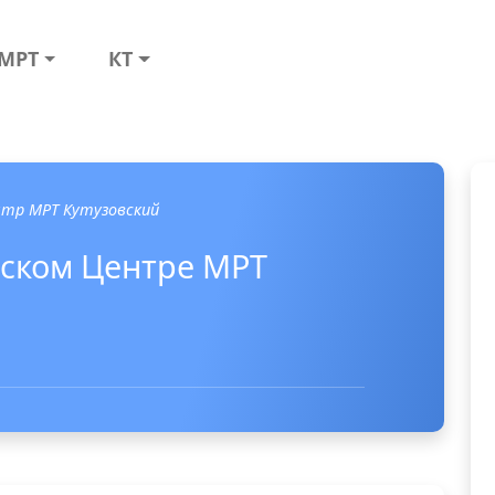
МРТ
КТ
нтр МРТ Кутузовский
вском Центре МРТ