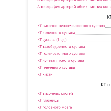
Ангиография артерий обеих нижних коне
К
КТ височно-нижнечелюстного сустава
КТ коленного сустава
КТ сустава (1 ед.)
КТ тазобедренного сустава
КТ голеностопного сустава
КТ лучезапятсного сустава
КТ плечевого сустава
КТ кисти
КТ г
КТ височных костей
КТ глазницы
КТ головного мозга