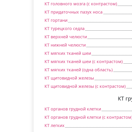
КТ головного мозга (c контрастом)
КТ придаточных пазух носа
КТ гортани
КТ турецкого седла
КТ верхней челюсти
КТ нижней челюсти
КТ мягких тканей шеи
КТ мягких тканей шеи (c контрастом)
КТ мягких тканей (одна область)
КТ щитовидной железы
КТ щитовидной железы (c контрастом)
КТ г
КТ органов грудной клетки
КТ органов грудной клетки (c контрастом
КТ легких