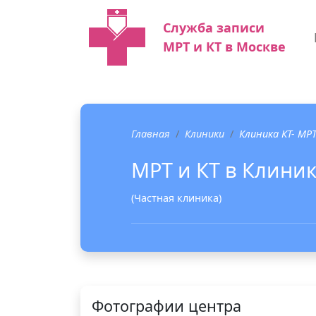
Служба записи
МРТ и КТ в Москве
Главная
Клиники
Клиника КТ- МР
МРТ и КТ в Клини
(Частная клиника)
Фотографии центра