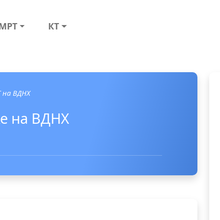
МРТ
КТ
Т на ВДНХ
ке на ВДНХ