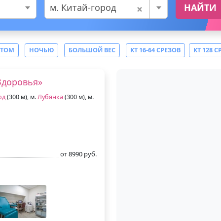
×
м. Китай-город
НАЙТИ
СТОМ
НОЧЬЮ
БОЛЬШОЙ ВЕС
КТ 16-64 СРЕЗОВ
КТ 128 С
Здоровья»
од
(300 м), м.
Лубянка
(300 м), м.
от 8990 руб.