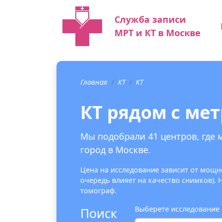
Служба записи
МРТ и КТ в Москве
Главная
КТ
КТ
КТ рядом с ме
Мы подобрали 41 центров, где 
город в Москве.
Цена на исследование зависит от мощно
очередь влияет на качество снимков).
томограф.
Выберете исследование
Поиск