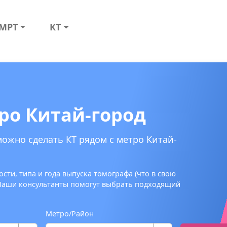
МРТ
КТ
тро Китай-город
можно сделать КТ рядом с метро Китай-
сти, типа и года выпуска томографа (что в свою
 Наши консультанты помогут выбрать подходящий
Метро/Район