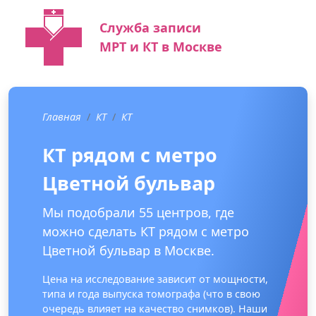
Служба записи
МРТ и КТ в Москве
Главная
КТ
КТ
КТ рядом с метро
Цветной бульвар
Мы подобрали 55 центров, где
можно сделать КТ рядом с метро
Цветной бульвар в Москве.
Цена на исследование зависит от мощности,
типа и года выпуска томографа (что в свою
очередь влияет на качество снимков). Наши