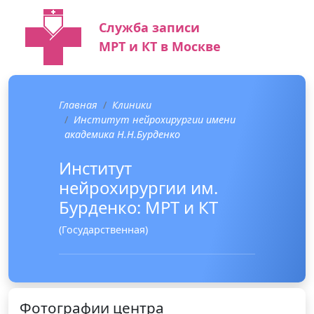
Служба записи
МРТ и КТ в Москве
Главная
Клиники
Институт нейрохирургии имени
академика Н.Н.Бурденко
Институт
нейрохирургии им.
Бурденко: МРТ и КТ
(Государственная)
Фотографии центра