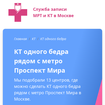
Служба записи
МРТ и КТ в Москве
Главная
КТ
КТ одного бедра
КТ одного бедра
рядом с метро
Проспект Мира
Мы подобрали 13 центров, где
можно сделать КТ одного бедра
рядом с метро Проспект Мира в
Москве.