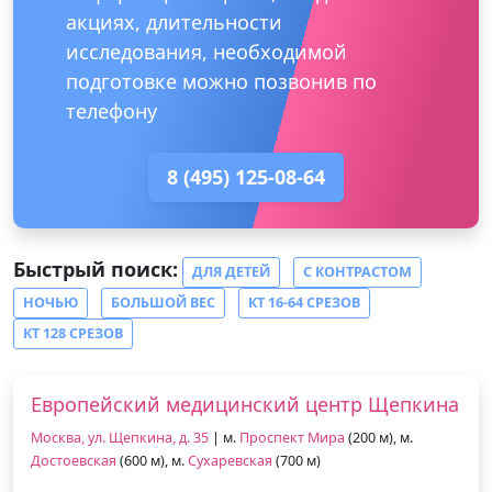
акциях, длительности
исследования, необходимой
подготовке можно позвонив по
телефону
8 (495) 125-08-64
Быстрый поиск:
ДЛЯ ДЕТЕЙ
С КОНТРАСТОМ
НОЧЬЮ
БОЛЬШОЙ ВЕС
КТ 16-64 СРЕЗОВ
КТ 128 СРЕЗОВ
Европейский медицинский центр Щепкина
Москва, ул. Щепкина, д. 35
| м.
Проспект Мира
(200 м), м.
Достоевская
(600 м), м.
Сухаревская
(700 м)