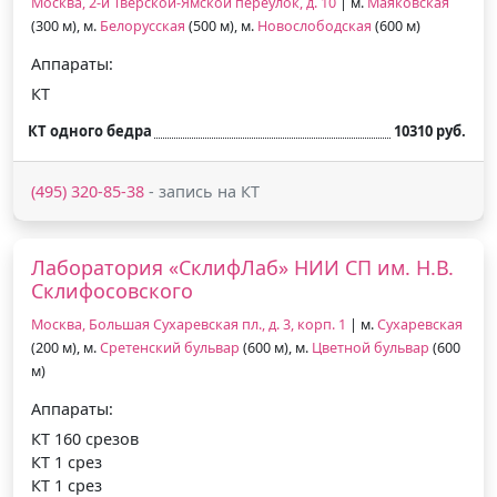
Москва, 2-й Тверской-Ямской переулок, д. 10
| м.
Маяковская
(300 м), м.
Белорусская
(500 м), м.
Новослободская
(600 м)
Аппараты:
КТ
КТ одного бедра
10310 руб.
(495) 320-85-38
- запись на КТ
Лаборатория «СклифЛаб» НИИ СП им. Н.В.
Склифосовского
Москва, Большая Сухаревская пл., д. 3, корп. 1
| м.
Сухаревская
(200 м), м.
Сретенский бульвар
(600 м), м.
Цветной бульвар
(600
м)
Аппараты:
КТ 160 срезов
КТ 1 срез
КТ 1 срез