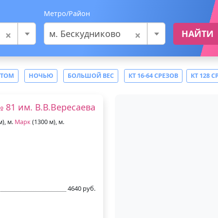
Метро/Район
×
×
м. Бескудниково
НАЙТИ
СТОМ
НОЧЬЮ
БОЛЬШОЙ ВЕС
КТ 16-64 СРЕЗОВ
КТ 128 С
 81 им. В.В.Вересаева
), м.
Марк
(1300 м), м.
4640 руб.