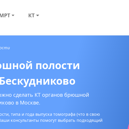
МРТ
КТ
лости
юшной полости
 Бескудниково
можно сделать КТ органов брюшной
иково в Москве.
сти, типа и года выпуска томографа (что в свою
 Наши консультанты помогут выбрать подходящий