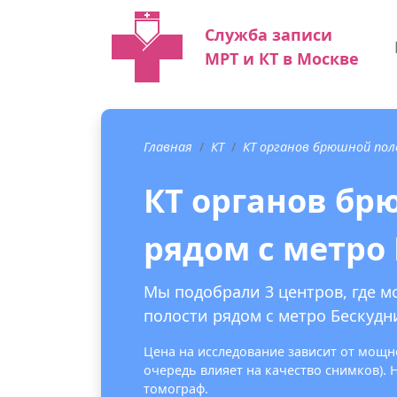
Служба записи
МРТ и КТ в Москве
Главная
КТ
КТ органов брюшной по
КТ органов бр
рядом с метро
Мы подобрали 3 центров, где 
полости рядом с метро Бескудн
Цена на исследование зависит от мощно
очередь влияет на качество снимков).
томограф.