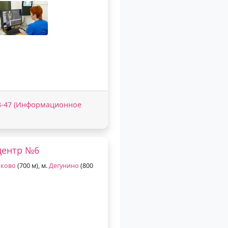
-03-47 (Информационное
центр №6
иково
(700 м), м.
Дегунино
(800